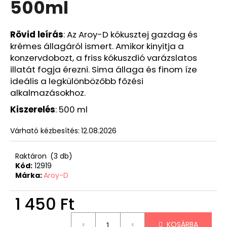
500ml
Rövid
leírás
: Az Aroy-D kókusztej gazdag és
krémes állagáról ismert. Amikor kinyitja a
konzervdobozt, a friss kókuszdió varázslatos
illatát fogja érezni. Sima állaga és finom íze
ideális a legkülönbözőbb főzési
alkalmazásokhoz.
Kiszerelés
: 500 ml
Várható kézbesítés:
12.08.2026
Raktáron
(3 db)
Kód:
12919
Márka:
Aroy-D
1 450 Ft
Egységár:
KOSÁRBA