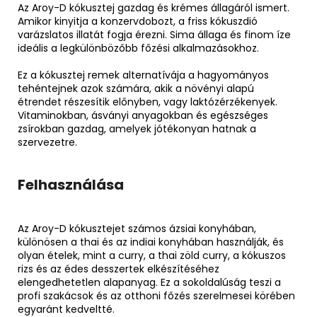
Az Aroy-D kókusztej gazdag és krémes állagáról ismert.
Amikor kinyitja a konzervdobozt, a friss kókuszdió
varázslatos illatát fogja érezni. Sima állaga és finom íze
ideális a legkülönbözőbb főzési alkalmazásokhoz.
Ez a kókusztej remek alternatívája a hagyományos
tehéntejnek azok számára, akik a növényi alapú
étrendet részesítik előnyben, vagy laktózérzékenyek.
Vitaminokban, ásványi anyagokban és egészséges
zsírokban gazdag, amelyek jótékonyan hatnak a
szervezetre.
Felhasználása
Az Aroy-D kókusztejet számos ázsiai konyhában,
különösen a thai és az indiai konyhában használják, és
olyan ételek, mint a curry, a thai zöld curry, a kókuszos
rizs és az édes desszertek elkészítéséhez
elengedhetetlen alapanyag. Ez a sokoldalúság teszi a
profi szakácsok és az otthoni főzés szerelmesei körében
egyaránt kedveltté.