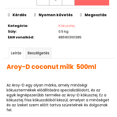
Kérdés
Nyomon követés
Megosztás
Kategória
:
Kókusztej
Súly
:
0.5 kg
EAN vonalkód
:
8851613101385
Leírás
Beszélgetés
Aroy-D coconut milk 500ml
Az Aroy-D egy olyan márka, amely minőségi
kókusztermékek előállítására specializálódott, és az
egyik legnépszerűbb terméke az Aroy-D kókusztej. Ez a
kókusztej friss kókuszdióból készül, amelyet a minőséget
és az ízeket szem előtt tartva szüretelnek és dolgoznak
fel.