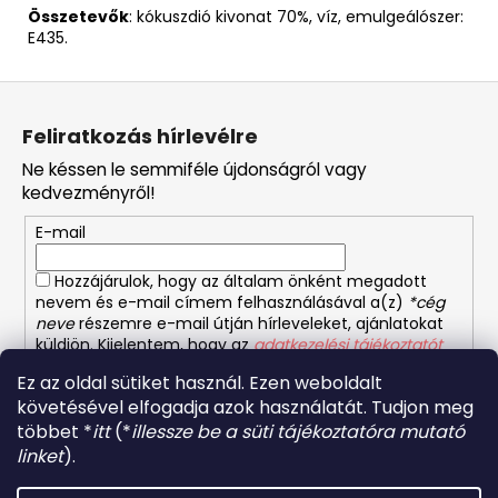
Összetevők
: kókuszdió kivonat 70%, víz, emulgeálószer:
E435.
L
á
Feliratkozás hírlevélre
b
Ne késsen le semmiféle újdonságról vagy
l
kedvezményről!
é
E-mail
c
Hozzájárulok, hogy az általam önként megadott
nevem és e-mail címem felhasználásával a(z)
*cég
neve
részemre e-mail útján hírleveleket, ajánlatokat
küldjön. Kijelentem, hogy az
adatkezelési tájékoztatót
elolvastam. Megértettem, hogy a hozzájárulásom
Ez az oldal sütiket használ. Ezen weboldalt
bármikor visszavonhatom.
követésével elfogadja azok használatát. Tudjon meg
többet *
itt
(*
illessze be a süti tájékoztatóra mutató
FELIRATKOZÁS
linket
).