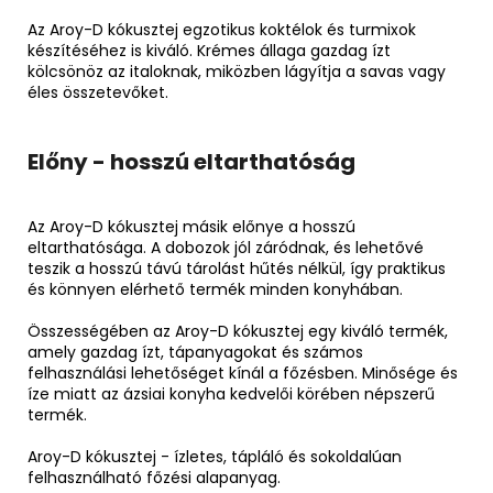
Az Aroy-D kókusztej egzotikus koktélok és turmixok
készítéséhez is kiváló. Krémes állaga gazdag ízt
kölcsönöz az italoknak, miközben lágyítja a savas vagy
éles összetevőket.
Előny - hosszú eltarthatóság
Az Aroy-D kókusztej másik előnye a hosszú
eltarthatósága. A dobozok jól záródnak, és lehetővé
teszik a hosszú távú tárolást hűtés nélkül, így praktikus
és könnyen elérhető termék minden konyhában.
Összességében az Aroy-D kókusztej egy kiváló termék,
amely gazdag ízt, tápanyagokat és számos
felhasználási lehetőséget kínál a főzésben. Minősége és
íze miatt az ázsiai konyha kedvelői körében népszerű
termék.
Aroy-D kókusztej - ízletes, tápláló és sokoldalúan
felhasználható főzési alapanyag.