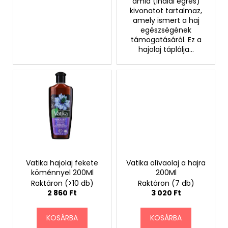
amla (indiai egres)
kivonatot tartalmaz,
amely ismert a haj
egészségének
támogatásáról. Ez a
hajolaj táplálja...
Vatika hajolaj fekete
Vatika olívaolaj a hajra
köménnyel 200Ml
200Ml
Raktáron
(>10 db)
Raktáron
(7 db)
2 860 Ft
3 020 Ft
KOSÁRBA
KOSÁRBA