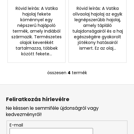
Rövid leírás: A Vatika
Rövid leírás: A Vatika
hajolaj fekete
olívaolaj hajolaj az egyik
köménnyel egy
legnépszerűbb hajolaj,
népszerű hajápoló
amely tápláló
termék, amely Indiából
tulajdonságairól és a haj
származik. Természetes
egészségére gyakorolt
olajok keverékét
jótékony hatásairól
tartalmazza, többek
ismert. Ez az olaj...
között fekete...
összesen
4
termék
L
i
L
s
á
t
Feliratkozás hírlevélre
a
b
i
Ne késsen le semmiféle újdonságról vagy
l
r
kedvezményről!
é
á
E-mail
c
n