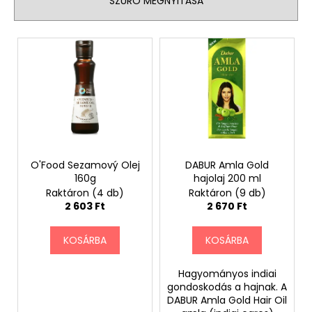
SZŰRŐ MEGNYITÁSA
k
e
T
k
e
r
r
e
m
n
é
d
k
e
e
z
k
O'Food Sezamový Olej
DABUR Amla Gold
é
160g
hajolaj 200 ml
l
Raktáron
(4 db)
Raktáron
(9 db)
s
i
2 603 Ft
2 670 Ft
e
s
t
KOSÁRBA
KOSÁRBA
á
j
Hagyományos indiai
gondoskodás a hajnak. A
a
DABUR Amla Gold Hair Oil