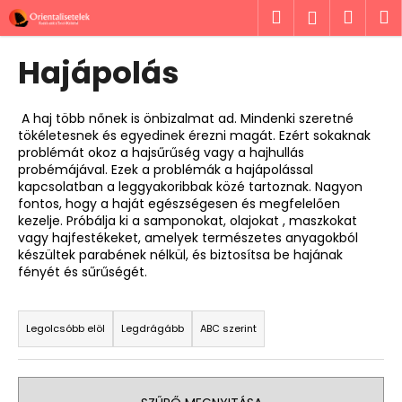
K
Ugrás
Keresés
Kosá
M
Bejelent
a
o
fő
Vissza
Vissza
s
tartalomhoz
Hajápolás
á
M
r
i
A haj több nőnek is önbizalmat ad. Mindenki szeretné
tökéletesnek és egyedinek érezni magát. Ezért sokaknak
t
problémát okoz a hajsűrűség vagy a hajhullás
k
probémájával. Ezek a problémák a hajápolással
e
kapcsolatban a leggyakoribbak közé tartoznak. Nagyon
fontos, hogy a haját egészségesen és megfelelően
r
kezelje. Próbálja ki a samponokat, olajokat , maszkokat
e
vagy hajfestékeket, amelyek természetes anyagokból
készültek parabének nélkül, és biztosítsa be hajának
s
fényét és sűrűségét.
?
T
e
Legolcsóbb elöl
Legdrágább
ABC szerint
r
m
KERESÉS
é