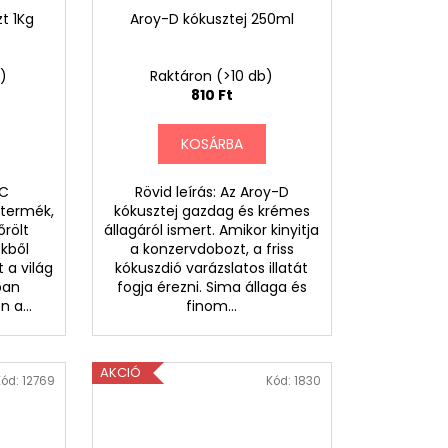
zt 1Kg
Aroy-D kókusztej 250ml
b)
Raktáron
(>10 db)
810 Ft
KOSÁRBA
TC
Rövid leírás: Az Aroy-D
n termék,
kókusztej gazdag és krémes
őrölt
állagáról ismert. Amikor kinyitja
kből
a konzervdobozt, a friss
 a világ
kókuszdió varázslatos illatát
ban
fogja érezni. Sima állaga és
 a...
finom...
AKCIÓ
Kód:
12769
Kód:
1830