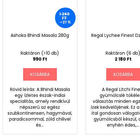
k
í
1 260
FT
n
–21 %
á
Ashoka Bhindi Masala 280g
Regal Lychee Finest Dz
l
Raktáron
(>10 db)
Raktáron
(6 db
a
990 Ft
2 180 Ft
t
KOSÁRBA
KOSÁRBA
a
Rövid leírás: A Bhindi Masala
A Regal Litchi Fin
egy ízletes észak-indiai
gyümölcslé tökéle
specialitás, amely rendkívül
választás minden egz
népszerű az egész
ízek kedvelőjének. Ez a 
szubkontinensen, hagymával,
ital gondosan válogatot
paradicsommal, zöld chilivel
gyümölcsből készül,
és...
enyhén édes,...