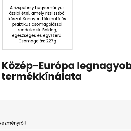
A rizspehely hagyományos
ázsiai étel, amely rizslisztből
készül. Könnyen tálalható és
praktikus csomagolással
rendelkezik. Boldog,
egészséges és egyszerű!
Csomagolás: 227g
Közép-Európa legnagyobb
termékkínálata
vezményről!