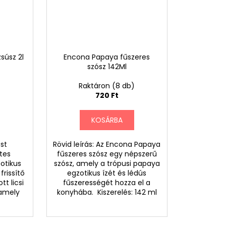
súsz 2l
Encona Papaya fűszeres
szósz 142Ml
)
Raktáron
(8 db)
720 Ft
KOSÁRBA
est
Rövid leírás: Az Encona Papaya
tes
fűszeres szósz egy népszerű
otikus
szósz, amely a trópusi papaya
frissítő
egzotikus ízét és lédús
t licsi
fűszerességét hozza el a
 amely
konyhába. Kiszerelés: 142 ml