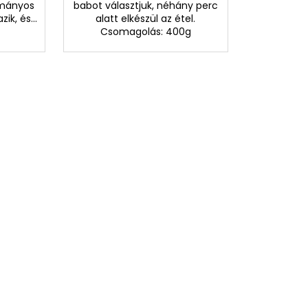
ományos
babot választjuk, néhány perc
ik, és...
alatt elkészül az étel.
Csomagolás: 400g