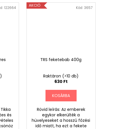
AKCIÓ
d:
122664
Kód:
3657
res
TRS feketebab 400g
b)
Raktáron
(>10 db)
630 Ft
KOSÁRBA
 Tikka
Rövid leírás: Az emberek
tes és
egykor elkerülték a
vételes
hüvelyeseket a hosszú főzési
lcsönöz
idő miatt, ha ezt a fekete