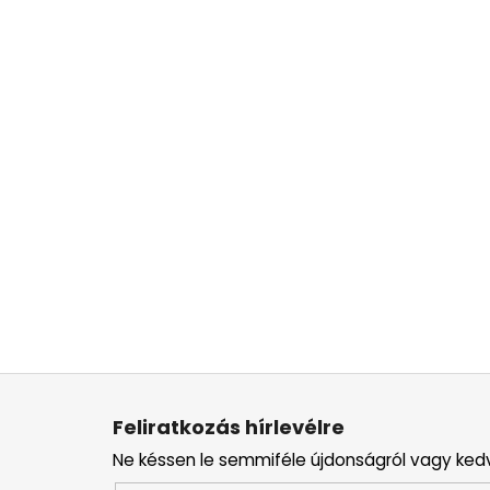
L
á
Feliratkozás hírlevélre
b
Ne késsen le semmiféle újdonságról vagy ked
l