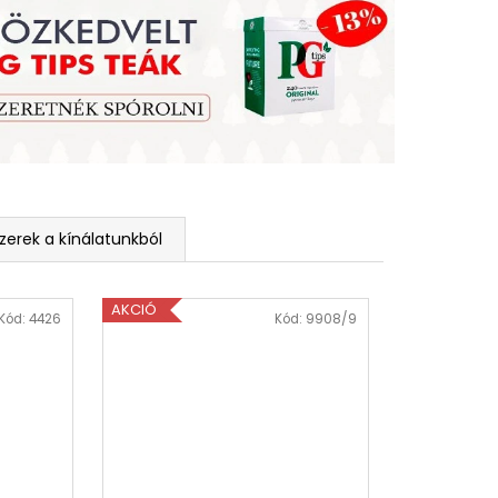
erek a kínálatunkból
AKCIÓ
Kód:
4426
Kód:
9908/9