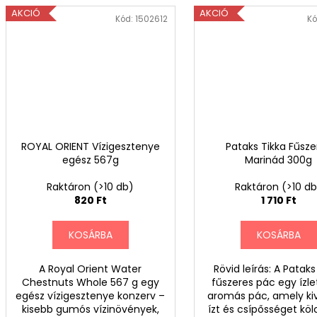
AKCIÓ
AKCIÓ
Kód:
1502612
Kó
ROYAL ORIENT Vízigesztenye
Pataks Tikka Fűsze
egész 567g
Marinád 300g
Raktáron
(>10 db)
Raktáron
(>10 d
820 Ft
1 710 Ft
KOSÁRBA
KOSÁRBA
A Royal Orient Water
Rövid leírás: A Pataks
Chestnuts Whole 567 g egy
fűszeres pác egy ízle
egész vízigesztenye konzerv –
aromás pác, amely ki
kisebb gumós vízinövények,
ízt és csípősséget kö