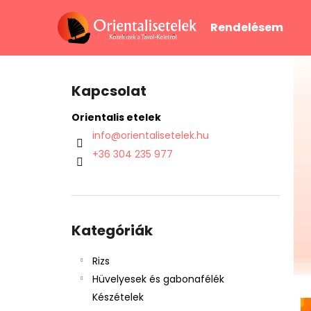
K
Ugrás
a
o
Rendelésem
fő
Vissza
Vissza
s
tartalomhoz
a boltba
a boltba
á
O
r
l
Kapcsolat
d
a
Orientalis etelek
l
info
@
orientalisetelek.hu
s
+36 304 235 977
ó
p
a
Kategóriák
n
átugrása
Kategóriák
e
l
Rizs
Hüvelyesek és gabonafélék
Készételek