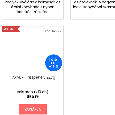
melyek kiválóan alkalmasak az
az ételeknek. A hagy
ázsiai konyhába. Enyhén
indiai konyhából származ
édeskés ízűek és...
AKCIÓ
Kód:
14666
1 010
FT
–15 %
FARMER - rizspehely 227g
Raktáron
(>10 db)
850 Ft
KOSÁRBA