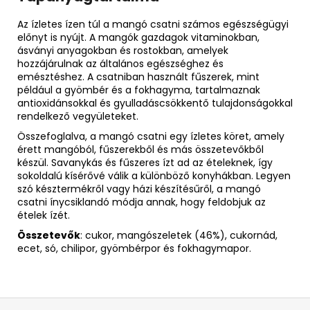
Az ízletes ízen túl a mangó csatni számos egészségügyi
előnyt is nyújt. A mangók gazdagok vitaminokban,
ásványi anyagokban és rostokban, amelyek
hozzájárulnak az általános egészséghez és
emésztéshez. A csatniban használt fűszerek, mint
például a gyömbér és a fokhagyma, tartalmaznak
antioxidánsokkal és gyulladáscsökkentő tulajdonságokkal
rendelkező vegyületeket.
Összefoglalva, a mangó csatni egy ízletes köret, amely
érett mangóból, fűszerekből és más összetevőkből
készül. Savanykás és fűszeres ízt ad az ételeknek, így
sokoldalú kísérővé válik a különböző konyhákban. Legyen
szó késztermékről vagy házi készítésűről, a mangó
csatni ínycsiklandó módja annak, hogy feldobjuk az
ételek ízét.
Összetevők
: cukor, mangószeletek (46%), cukornád,
ecet, só, chilipor, gyömbérpor és fokhagymapor.
L