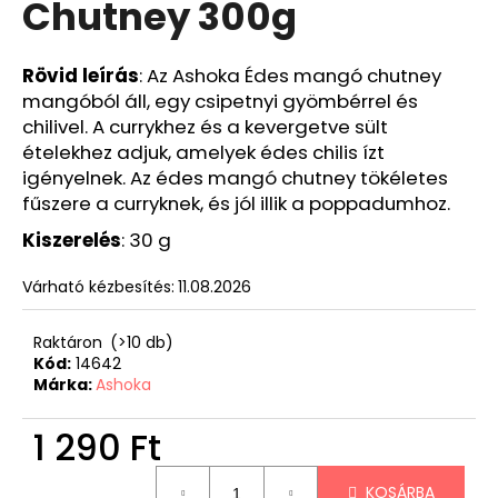
Chutney 300g
Rövid leírás
:
Az Ashoka Édes mangó chutney
mangóból áll, egy csipetnyi gyömbérrel és
chilivel. A currykhez és a kevergetve sült
ételekhez adjuk, amelyek édes chilis ízt
igényelnek. Az édes mangó chutney tökéletes
fűszere a curryknek, és jól illik a poppadumhoz.
Kiszerelés
: 30 g
Várható kézbesítés:
11.08.2026
Raktáron
(>10 db)
Kód:
14642
Márka:
Ashoka
1 290 Ft
Egységár:
KOSÁRBA