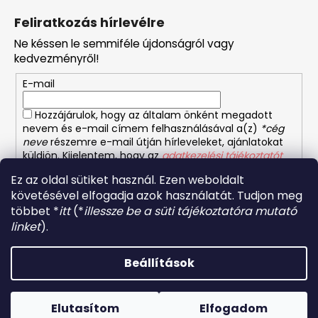
á
Feliratkozás hírlevélre
b
Ne késsen le semmiféle újdonságról vagy
l
kedvezményről!
é
E-mail
c
Hozzájárulok, hogy az általam önként megadott
nevem és e-mail címem felhasználásával a(z)
*cég
neve
részemre e-mail útján hírleveleket, ajánlatokat
küldjön. Kijelentem, hogy az
adatkezelési tájékoztatót
elolvastam. Megértettem, hogy a hozzájárulásom
Ez az oldal sütiket használ. Ezen weboldalt
bármikor visszavonhatom.
követésével elfogadja azok használatát. Tudjon meg
többet *
itt
(*
illessze be a süti tájékoztatóra mutató
FELIRATKOZÁS
linket
).
Beállítások
Shoptet készítette
Forró napokon nem javasoljuk a csomagautomatákba
történő kézbesítést. A magas hőmérsékletre érzékeny
Copyright 2026
Orientalis etelek
. Minden jog fenntartva.
termékek átvételkor nem biztos, hogy optimális állapotban
Elutasítom
Elfogadom
Süti beállítások szerkesztése
lesznek.