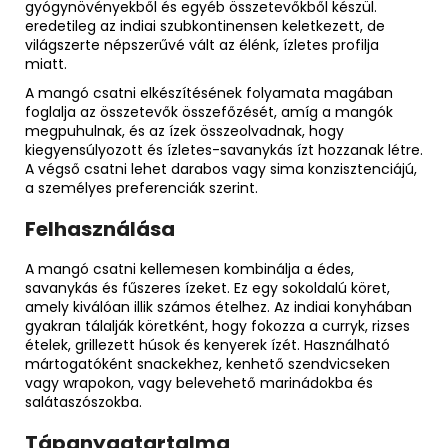
gyógynövényekből és egyéb összetevőkből készül.
eredetileg az indiai szubkontinensen keletkezett, de
világszerte népszerűvé vált az élénk, ízletes profilja
miatt.
A mangó csatni elkészítésének folyamata magában
foglalja az összetevők összefőzését, amíg a mangók
megpuhulnak, és az ízek összeolvadnak, hogy
kiegyensúlyozott és ízletes-savanykás ízt hozzanak létre.
A végső csatni lehet darabos vagy sima konzisztenciájú,
a személyes preferenciák szerint.
Felhasználása
A mangó csatni kellemesen kombinálja a édes,
savanykás és fűszeres ízeket. Ez egy sokoldalú köret,
amely kiválóan illik számos ételhez. Az indiai konyhában
gyakran tálalják köretként, hogy fokozza a curryk, rizses
ételek, grillezett húsok és kenyerek ízét. Használható
mártogatóként snackekhez, kenhető szendvicseken
vagy wrapokon, vagy belevehető marinádokba és
salátaszószokba.
Tápanyagtartalma