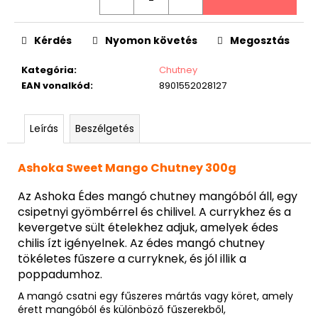
Kérdés
Nyomon követés
Megosztás
Kategória
:
Chutney
EAN vonalkód
:
8901552028127
Leírás
Beszélgetés
Ashoka Sweet Mango Chutney 300g
Az Ashoka Édes mangó chutney mangóból áll, egy
csipetnyi gyömbérrel és chilivel. A currykhez és a
kevergetve sült ételekhez adjuk, amelyek édes
chilis ízt igényelnek. Az édes mangó chutney
tökéletes fűszere a curryknek, és jól illik a
poppadumhoz.
A mangó csatni egy fűszeres mártás vagy köret, amely
érett mangóból és különböző fűszerekből,