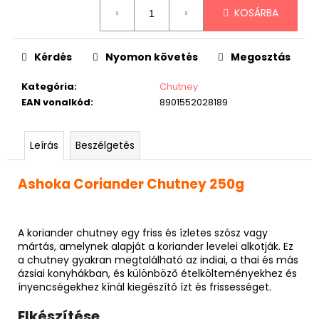
Egységár:
KOSÁRBA
Kérdés
Nyomon követés
Megosztás
Kategória
:
Chutney
EAN vonalkód
:
8901552028189
Leírás
Beszélgetés
Ashoka Coriander Chutney 250g
A koriander chutney egy friss és ízletes szósz vagy
mártás, amelynek alapját a koriander levelei alkotják. Ez
a chutney gyakran megtalálható az indiai, a thai és más
ázsiai konyhákban, és különböző ételkölteményekhez és
ínyencségekhez kínál kiegészítő ízt és frissességet.
Elkészítése