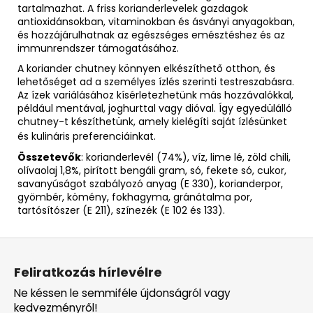
tartalmazhat. A friss korianderlevelek gazdagok
antioxidánsokban, vitaminokban és ásványi anyagokban,
és hozzájárulhatnak az egészséges emésztéshez és az
immunrendszer támogatásához.
A koriander chutney könnyen elkészíthető otthon, és
lehetőséget ad a személyes ízlés szerinti testreszabásra.
Az ízek variálásához kísérletezhetünk más hozzávalókkal,
például mentával, joghurttal vagy dióval. Így egyedülálló
chutney-t készíthetünk, amely kielégíti saját ízlésünket
és kulináris preferenciáinkat.
Összetevők
: korianderlevél (74%), víz, lime lé, zöld chili,
olívaolaj 1,8%, pirított bengáli gram, só, fekete só, cukor,
savanyúságot szabályozó anyag (E 330), korianderpor,
gyömbér, kömény, fokhagyma, gránátalma por,
tartósítószer (E 211), színezék (E 102 és 133).
L
á
Feliratkozás hírlevélre
b
Ne késsen le semmiféle újdonságról vagy
l
kedvezményről!