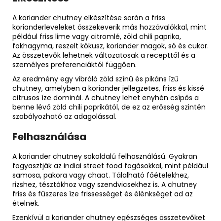
A koriander chutney elkészítése során a friss
korianderleveleket összekeverik más hozzávalókkal, mint
például friss lime vagy citromlé, zöld chili paprika,
fokhagyma, reszelt kókusz, koriander magok, só és cukor.
Az összetevők lehetnek változatosak a recepttől és a
személyes preferenciáktól függően.
Az eredmény egy vibráló zöld színű és pikáns ízű
chutney, amelyben a koriander jellegzetes, friss és kissé
citrusos íze dominál. A chutney lehet enyhén csípős a
benne lévő zöld chili paprikától, de ez az erősség szintén
szabályozható az adagolással.
Felhasználása
A koriander chutney sokoldalú felhasználású. Gyakran
fogyasztják az indiai street food fogásokkal, mint például
samosa, pakora vagy chaat. Tálalható főételekhez,
rizshez, tésztákhoz vagy szendvicsekhez is. A chutney
friss és fűszeres íze frissességet és élénkséget ad az
ételnek.
Ezenkívül a koriander chutney egészséges összetevőket