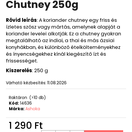
Chutney 250g
Rövid
leírás
: A koriander chutney egy friss és
ízletes szósz vagy mártás, amelynek alapját a
koriander levelei alkotják. Ez a chutney gyakran
megtalálható az indiai, a thai és más ázsiai
konyhákban, és különböző ételkölteményekhez
és ínyencségekhez kínál kiegészítő ízt és
frissességet.
Kiszerelés
: 250 g
Várható kézbesítés:
11.08.2026
Raktáron
(>10 db)
Kód:
14636
Márka:
Ashoka
1 290 Ft