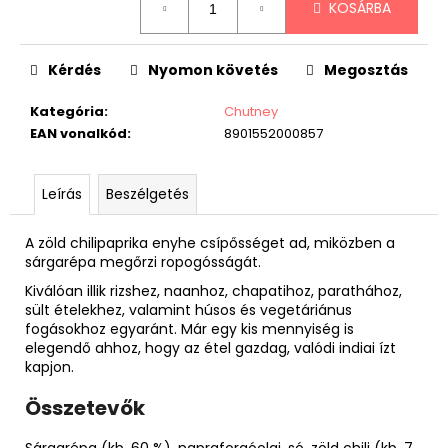
KOSÁRBA
Kérdés
Nyomon követés
Megosztás
Kategória
:
Chutney
EAN vonalkód
:
8901552000857
Leírás
Beszélgetés
A zöld chilipaprika enyhe csípősséget ad, miközben a
sárgarépa megőrzi ropogósságát.
Kiválóan illik rizshez, naanhoz, chapatihoz, parathához,
sült ételekhez, valamint húsos és vegetáriánus
fogásokhoz egyaránt. Már egy kis mennyiség is
elegendő ahhoz, hogy az étel gazdag, valódi indiai ízt
kapjon.
Összetevők
Sárgarépa (kb. 60 %), napraforgóolaj, só, zöld chili (kb. 7