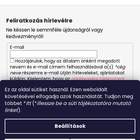
L
á
Feliratkozás hírlevélre
b
Ne késsen le semmiféle újdonságról vagy
l
kedvezményről!
é
E-mail
c
Hozzájárulok, hogy az általam önként megadott
nevem és e-mail címem felhasználásával a(z)
*cég
neve
részemre e-mail útján hírleveleket, ajánlatokat
küldjön. Kijelentem, hogy az
adatkezelési tájékoztatót
elolvastam. Megértettem, hogy a hozzájárulásom
Ez az oldal sütiket használ. Ezen weboldalt
bármikor visszavonhatom.
követésével elfogadja azok használatát. Tudjon meg
többet *
itt
(*
illessze be a süti tájékoztatóra mutató
FELIRATKOZÁS
linket
).
Beállítások
Shoptet készítette
Forró napokon nem javasoljuk a csomagautomatákba
történő kézbesítést. A magas hőmérsékletre érzékeny