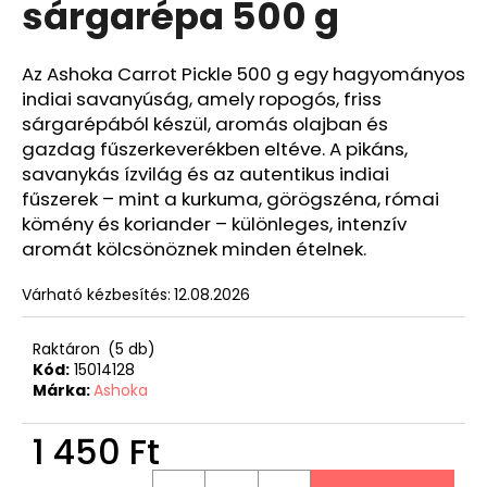
sárgarépa 500 g
Az Ashoka Carrot Pickle 500 g egy hagyományos
indiai savanyúság, amely ropogós, friss
sárgarépából készül, aromás olajban és
gazdag fűszerkeverékben eltéve. A pikáns,
savanykás ízvilág és az autentikus indiai
fűszerek – mint a kurkuma, görögszéna, római
kömény és koriander – különleges, intenzív
aromát kölcsönöznek minden ételnek.
Várható kézbesítés:
12.08.2026
Raktáron
(5 db)
Kód:
15014128
Márka:
Ashoka
1 450 Ft
Egységár: