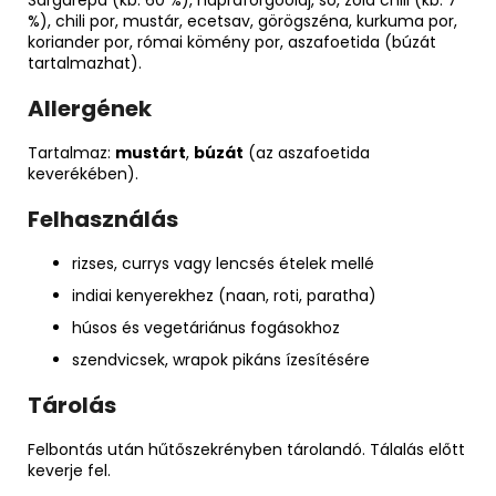
%), chili por, mustár, ecetsav, görögszéna, kurkuma por,
koriander por, római kömény por, aszafoetida (búzát
tartalmazhat).
Allergének
Tartalmaz:
mustárt
,
búzát
(az aszafoetida
keverékében).
Felhasználás
rizses, currys vagy lencsés ételek mellé
indiai kenyerekhez (naan, roti, paratha)
húsos és vegetáriánus fogásokhoz
szendvicsek, wrapok pikáns ízesítésére
Tárolás
Felbontás után hűtőszekrényben tárolandó. Tálalás előtt
keverje fel.