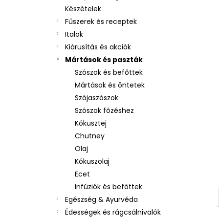
Készételek
Fűszerek és receptek
Italok
Kiárusítás és akciók
Mártások és paszták
Szószok és befőttek
Mártások és öntetek
Szójaszószok
Szószok főzéshez
Kókusztej
Chutney
Olaj
Kókuszolaj
Ecet
Infúziók és befőttek
Egészség & Ayurvéda
Édességek és rágcsálnivalók