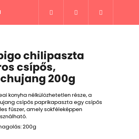
Keresés
Bejelentkezés
Kosár
lek
Fűszerek és receptek
Italok
Kiáru
bigo chilipaszta
ros csípős,
chujang 200g
eai konyha nélkülözhetetlen része, a
ujang csípős paprikapaszta egy csípős
des fűszer, amely sokféleképpen
sználható.
agolás: 200g