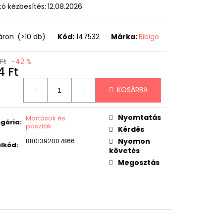
ó kézbesítés:
12.08.2026
áron
(>10 db)
Kód:
147532
Márka:
Bibigo
 Ft
–42 %
4 Ft
égár:
KOSÁRBA
Nyomtatás
Mártások és
gória
:
paszták
Kérdés
8801392007866
Nyomon
lkód
:
követés
Megosztás