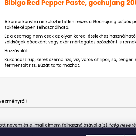
Bibigo Red Pepper Paste, gochujang 2
A koreai konyha nélkülözhetetlen része, a Gochujang csípős p
sokféleképpen felhasználható.
Ez a csomag nem csak az olyan koreai ételekhez használható,
zöldségek pácaként vagy akár mártogatós szószként is remek
Hozzávalók
Kukoricaszirup, kerek szemű rizs, víz, vörös chilipor, só, tengeri só
fermentált rizs. Búzát tartalmazhat.
vezményről!
dott nevem és e-mail címem felhasználásával a(z)
*cég neve
ré
tatót
elolvastam. Megértettem, hogy a hozzájárulásom bármiko