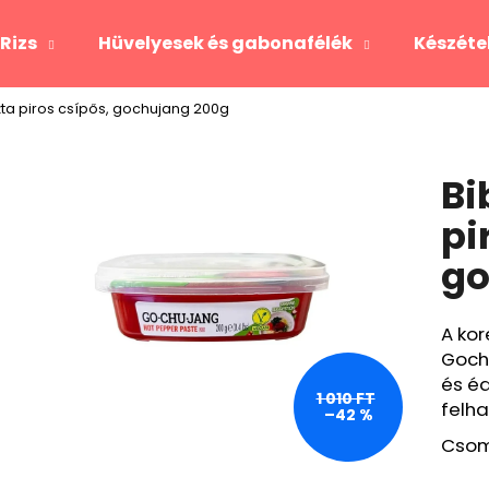
Rizs
Hüvelyesek és gabonafélék
Készéte
zta piros csípős, gochujang 200g
Mit keres?
Bi
KERESÉS
pi
go
A kor
Goch
és é
1 010 FT
felha
–42 %
Csom