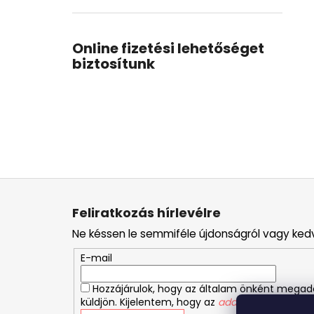
Online fizetési lehetőséget
biztosítunk
L
á
Feliratkozás hírlevélre
b
Ne késsen le semmiféle újdonságról vagy ked
l
é
E-mail
c
Hozzájárulok, hogy az általam önként mega
küldjön. Kijelentem, hogy az
adatkezelési tájékoz