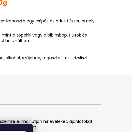
00g
aprikapaszta egy csípős és édes fűszer, amely
 mint a topokki vagy a bibimbap. Húsok és
ül használható.
, alkohol, szójabab, ragasztott rizs, rizsliszt,
szemre e-mail útján hírleveleket, ajánlatokat
r visszavonhatom.