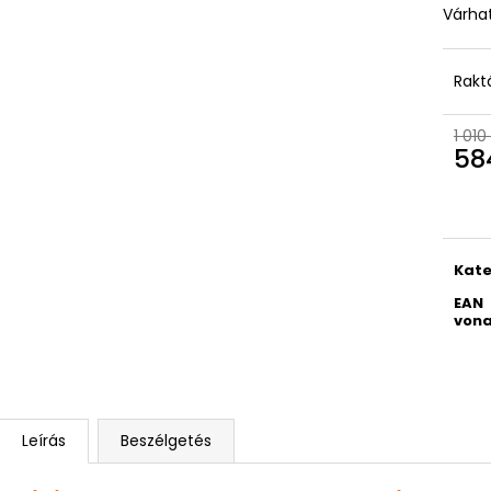
Várhat
Rakt
1 010
58
Egys
Kate
EAN
vona
Leírás
Beszélgetés