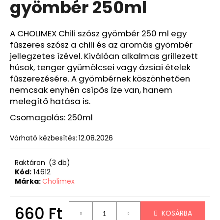
gyömbér 250ml
A CHOLIMEX Chili szósz gyömbér 250 ml egy
fűszeres szósz a chili és az aromás gyömbér
jellegzetes ízével. Kiválóan alkalmas grillezett
húsok, tenger gyümölcsei vagy ázsiai ételek
fűszerezésére. A gyömbérnek köszönhetően
nemcsak enyhén csípős íze van, hanem
melegítő hatása is.
Csomagolás: 250ml
Várható kézbesítés:
12.08.2026
Raktáron
(3 db)
Kód:
14612
Márka:
Cholimex
660 Ft
KOSÁRBA