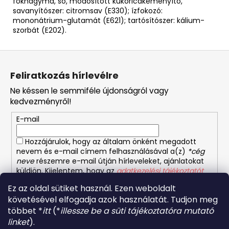
fokhagyma, só, módosított kukoricakeményítő,
savanyítószer: citromsav (E330); ízfokozó:
mononátrium-glutamát (E621); tartósítószer: kálium-
szorbát (E202).
L
á
Feliratkozás hírlevélre
b
Ne késsen le semmiféle újdonságról vagy
l
kedvezményről!
é
E-mail
c
Hozzájárulok, hogy az általam önként megadott
nevem és e-mail címem felhasználásával a(z)
*cég
neve
részemre e-mail útján hírleveleket, ajánlatokat
küldjön. Kijelentem, hogy az
adatkezelési tájékoztatót
elolvastam. Megértettem, hogy a hozzájárulásom
Ez az oldal sütiket használ. Ezen weboldalt
bármikor visszavonhatom.
követésével elfogadja azok használatát. Tudjon meg
többet *
itt
(*
illessze be a süti tájékoztatóra mutató
FELIRATKOZÁS
linket
).