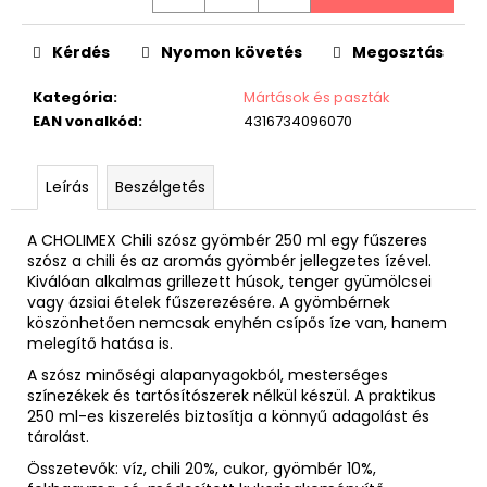
Egységár:
Kérdés
Nyomon követés
Megosztás
Kategória
:
Mártások és paszták
EAN vonalkód
:
4316734096070
Leírás
Beszélgetés
A CHOLIMEX Chili szósz gyömbér 250 ml egy fűszeres
szósz a chili és az aromás gyömbér jellegzetes ízével.
Kiválóan alkalmas grillezett húsok, tenger gyümölcsei
vagy ázsiai ételek fűszerezésére. A gyömbérnek
köszönhetően nemcsak enyhén csípős íze van, hanem
melegítő hatása is.
A szósz minőségi alapanyagokból, mesterséges
színezékek és tartósítószerek nélkül készül. A praktikus
250 ml-es kiszerelés biztosítja a könnyű adagolást és
tárolást.
Összetevők: víz, chili 20%, cukor, gyömbér 10%,