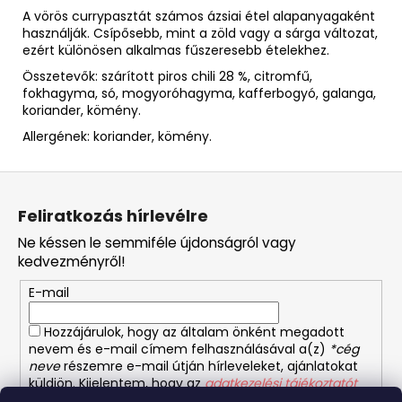
A vörös currypasztát számos ázsiai étel alapanyagaként
használják. Csípősebb, mint a zöld vagy a sárga változat,
ezért különösen alkalmas fűszeresebb ételekhez.
Összetevők: szárított piros chili 28 %, citromfű,
fokhagyma, só, mogyoróhagyma, kafferbogyó, galanga,
koriander, kömény.
Allergének: koriander, kömény.
L
á
Feliratkozás hírlevélre
b
Ne késsen le semmiféle újdonságról vagy
l
kedvezményről!
é
E-mail
c
Hozzájárulok, hogy az általam önként megadott
nevem és e-mail címem felhasználásával a(z)
*cég
neve
részemre e-mail útján hírleveleket, ajánlatokat
küldjön. Kijelentem, hogy az
adatkezelési tájékoztatót
elolvastam. Megértettem, hogy a hozzájárulásom