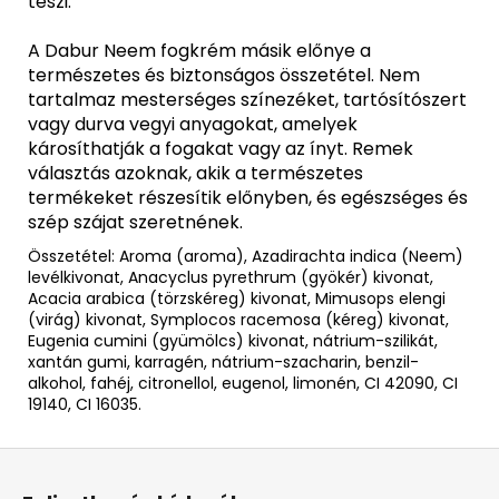
teszi.
A Dabur Neem fogkrém másik előnye a
természetes és biztonságos összetétel. Nem
tartalmaz mesterséges színezéket, tartósítószert
vagy durva vegyi anyagokat, amelyek
károsíthatják a fogakat vagy az ínyt. Remek
választás azoknak, akik a természetes
termékeket részesítik előnyben, és egészséges és
szép szájat szeretnének.
Összetétel: Aroma (aroma), Azadirachta indica (Neem)
levélkivonat, Anacyclus pyrethrum (gyökér) kivonat,
Acacia arabica (törzskéreg) kivonat, Mimusops elengi
(virág) kivonat, Symplocos racemosa (kéreg) kivonat,
Eugenia cumini (gyümölcs) kivonat, nátrium-szilikát,
xantán gumi, karragén, nátrium-szacharin, benzil-
alkohol, fahéj, citronellol, eugenol, limonén, CI 42090, CI
19140, CI 16035.
L
á