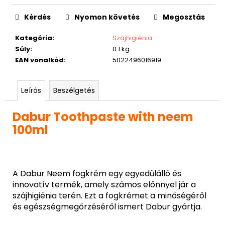
Kérdés
Nyomon követés
Megosztás
Kategória
:
Szájhigiénia
Súly
:
0.1 kg
EAN vonalkód
:
5022496016919
Leírás
Beszélgetés
Dabur Toothpaste with neem
100ml
A Dabur Neem fogkrém egy egyedülálló és
innovatív termék, amely számos előnnyel jár a
szájhigiénia terén. Ezt a fogkrémet a minőségéről
és egészségmegőrzéséről ismert Dabur gyártja.