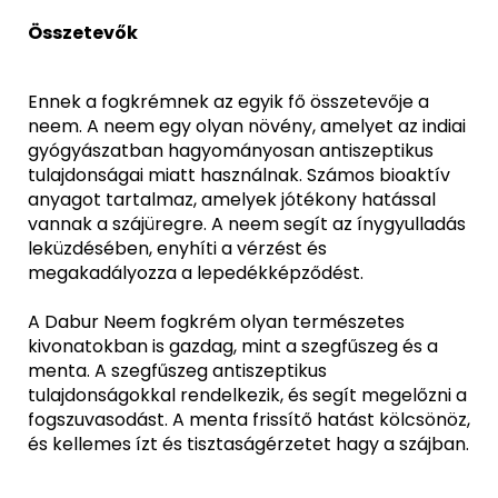
Összetevők
Ennek a fogkrémnek az egyik fő összetevője a
neem. A neem egy olyan növény, amelyet az indiai
gyógyászatban hagyományosan antiszeptikus
tulajdonságai miatt használnak. Számos bioaktív
anyagot tartalmaz, amelyek jótékony hatással
vannak a szájüregre. A neem segít az ínygyulladás
leküzdésében, enyhíti a vérzést és
megakadályozza a lepedékképződést.
A Dabur Neem fogkrém olyan természetes
kivonatokban is gazdag, mint a szegfűszeg és a
menta. A szegfűszeg antiszeptikus
tulajdonságokkal rendelkezik, és segít megelőzni a
fogszuvasodást. A menta frissítő hatást kölcsönöz,
és kellemes ízt és tisztaságérzetet hagy a szájban.