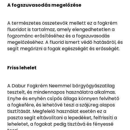
A fogszuvasodás megelőzése
A természetes összetevők mellett ez a fogkrém
fluoridot is tartalmaz, amely elengedhetetlen a
fogzománc erősítéséhez és a fogszuvasodás
megelőzéséhez. A fluorid ismert védő hatásáról, és
segít megőrizni a fogak egészségét és erősségét.
Friss lehelet
A Dabur Fogkrém Neemmel bőrgyógyászatilag
tesztelt, és mindennapos használatra alkalmas.
Enyhe és enyhén csípős állaga könnyen felvihető
a fogkefére, és lehetővé teszi a szájüreg alapos
tisztítását. Megfelelő használat esetén ez a
paszta segít eltávolítani a lepedéket, felfrissíti a
leheletet, a fogakat pedig tisztává és fényessé