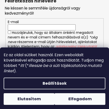
Feliratkozás hírlevélre
b
Ne késsen le semmiféle újdonságról vagy
l
kedvezményről!
é
E-mail
c
Hozzájárulok, hogy az általam önként megadott
nevem és e-mail címem felhasználásával a(z)
*cég
neve
részemre e-mail útján hírleveleket, ajánlatokat
küldjön. Kijelentem, hogy az
adatkezelési tájékoztatót
elolvastam. Megértettem, hogy a hozzájárulásom
Ez az oldal sütiket használ. Ezen weboldalt
bármikor visszavonhatom.
követésével elfogadja azok használatát. Tudjon meg
többet *
itt
(*
illessze be a süti tájékoztatóra mutató
FELIRATKOZÁS
linket
).
Beállítások
Shoptet készítette
Forró napokon nem javasoljuk a csomagautomatákba
történő kézbesítést. A magas hőmérsékletre érzékeny
Copyright 2026
Orientalis etelek
. Minden jog fenntartva.
termékek átvételkor nem biztos, hogy optimális állapotban
Elutasítom
Elfogadom
Süti beállítások szerkesztése
lesznek.