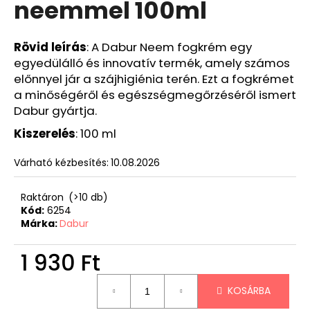
neemmel 100ml
Rövid
leírás
: A Dabur Neem fogkrém egy
egyedülálló és innovatív termék, amely számos
előnnyel jár a szájhigiénia terén. Ezt a fogkrémet
a minőségéről és egészségmegőrzéséről ismert
Dabur gyártja.
Kiszerelés
: 100 ml
Várható kézbesítés:
10.08.2026
Raktáron
(>10 db)
Kód:
6254
Márka:
Dabur
1 930 Ft
Egységár:
KOSÁRBA