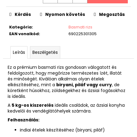
Kérdés
Nyomon követés
Megosztás
Kategória
:
Basmati rizs
EAN vonalkód
:
690225301305
Leírás
Beszélgetés
Ez a prémium basmati rizs gondosan válogatott és
feldolgozott, hogy megőrizze természetes ízét, illatát
és minőségét. Kiválóan alkalmas olyan ételek
elkészítéséhez, mint a
biryani, piláf vagy curry
, de
köretként húsokhoz, zöldségekhez és ázsiai fogásokhoz
is ideális.
A
5 kg-os kiszerelés
ideális családok, az ázsiai konyha
kedvelői és vendéglátóhelyek számára.
Felhasználás:
indiai ételek készítéséhez (biryani, piláf)