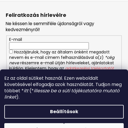
L
á
Feliratkozás hírlevélre
b
Ne késsen le semmiféle újdonságról vagy
l
kedvezményről!
é
E-mail
c
Hozzájárulok, hogy az általam önként megadott
nevem és e-mail címem felhasználásával a(z)
*cég
neve
részemre e-mail útján hírleveleket, ajánlatokat
küldjön. Kijelentem, hogy az
adatkezelési tájékoztatót
elolvastam. Megértettem, hogy a hozzájárulásom
Ez az oldal sütiket használ. Ezen weboldalt
bármikor visszavonhatom.
követésével elfogadja azok használatát. Tudjon meg
többet *
itt
(*
illessze be a süti tájékoztatóra mutató
FELIRATKOZÁS
linket
).
Beállítások
Shoptet készítette
Forró napokon nem javasoljuk a csomagautomatákba
történő kézbesítést. A magas hőmérsékletre érzékeny
Copyright 2026
Orientalis etelek
. Minden jog fenntartva.