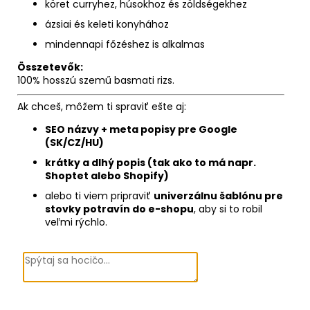
köret curryhez, húsokhoz és zöldségekhez
ázsiai és keleti konyhához
mindennapi főzéshez is alkalmas
Összetevők:
100% hosszú szemű basmati rizs.
Ak chceš, môžem ti spraviť ešte aj:
SEO názvy + meta popisy pre Google
(SK/CZ/HU)
krátky a dlhý popis (tak ako to má napr.
Shoptet alebo Shopify)
alebo ti viem pripraviť
univerzálnu šablónu pre
stovky potravín do e-shopu
, aby si to robil
veľmi rýchlo.