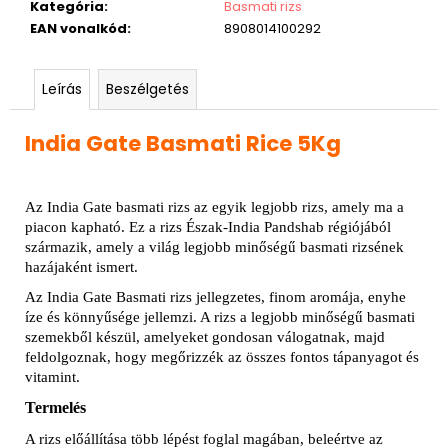
Kategória
:
Basmati rizs
EAN vonalkód
:
8908014100292
Leírás
Beszélgetés
India Gate Basmati Rice 5Kg
Az India Gate basmati rizs az egyik legjobb rizs, amely ma a
piacon kapható. Ez a rizs Észak-India Pandshab régiójából
származik, amely a világ legjobb minőségű basmati rizsének
hazájaként ismert.
Az India Gate Basmati rizs jellegzetes, finom aromája, enyhe
íze és könnyűsége jellemzi. A rizs a legjobb minőségű basmati
szemekből készül, amelyeket gondosan válogatnak, majd
feldolgoznak, hogy megőrizzék az összes fontos tápanyagot és
vitamint.
Termelés
A rizs előállítása több lépést foglal magában, beleértve az