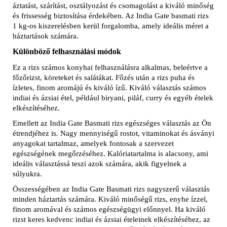
áztatást, szárítást, osztályozást és csomagolást a kiváló minőség
és frissesség biztosítása érdekében. Az India Gate basmati rizs
1 kg-os kiszerelésben kerül forgalomba, amely ideális méret a
háztartások számára.
Különböző felhasználási módok
Ez a rizs számos konyhai felhasználásra alkalmas, beleértve a
főzőrizst, köreteket és salátákat. Főzés után a rizs puha és
ízletes, finom aromájú és kiváló ízű. Kiváló választás számos
indiai és ázsiai étel, például biryani, piláf, curry és egyéb ételek
elkészítéséhez.
Emellett az India Gate Basmati rizs egészséges választás az Ön
étrendjéhez is. Nagy mennyiségű rostot, vitaminokat és ásványi
anyagokat tartalmaz, amelyek fontosak a szervezet
egészségének megőrzéséhez. Kalóriatartalma is alacsony, ami
ideális választássá teszi azok számára, akik figyelnek a
súlyukra.
Összességében az India Gate Basmati rizs nagyszerű választás
minden háztartás számára. Kiváló minőségű rizs, enyhe ízzel,
finom aromával és számos egészségügyi előnnyel. Ha kiváló
rizst keres kedvenc indiai és ázsiai ételeinek elkészítéséhez, az