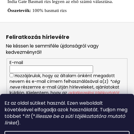
India Gate Basmati rizs legyen az első számú választása.
Összetevők:
100% basmati rizs
L
á
Feliratkozás hírlevélre
b
Ne késsen le semmiféle újdonságról vagy
l
kedvezményről!
é
E-mail
c
Hozzájárulok, hogy az általam önként megadott
nevem és e-mail címem felhasználásával a(z)
*cég
neve
részemre e-mail útján hírleveleket, ajánlatokat
küldjön. Kijelentem, hogy az
adatkezelési tájékoztatót
elolvastam. Megértettem, hogy a hozzájárulásom
Ez az oldal sütiket használ. Ezen weboldalt
bármikor visszavonhatom.
követésével elfogadja azok használatát. Tudjon meg
többet *
itt
(*
illessze be a süti tájékoztatóra mutató
FELIRATKOZÁS
linket
).