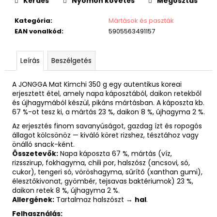
Kérdés
Nyomon követés
Megosztás
Kategória
:
Mártások és paszták
EAN vonalkód
:
5905563491157
Leírás
Beszélgetés
A JONGGA Mat Kimchi 350 g egy autentikus koreai
erjesztett étel, amely napa káposztából, daikon retekből
és újhagymából készül, pikáns mártásban. A káposzta kb.
67 %-ot tesz ki, a mártás 23 %, daikon 8 %, újhagyma 2 %.
Az erjesztés finom savanyúságot, gazdag ízt és ropogós
állagot kölcsönöz — kiváló köret rizshez, tésztához vagy
önálló snack-ként.
Összetevők:
Napa káposzta 67 %, mártás (víz,
rizsszirup, fokhagyma, chili por, halszósz (an­csovi, só,
cukor), tengeri só, vöröshagyma, sűrítő (xanthan gumi),
élesztőkivonat, gyömbér, tejsavas baktériumok) 23 %,
daikon retek 8 %, újhagyma 2 %.
Allergének:
Tartalmaz halszószt →
hal
.
Felhasználás: