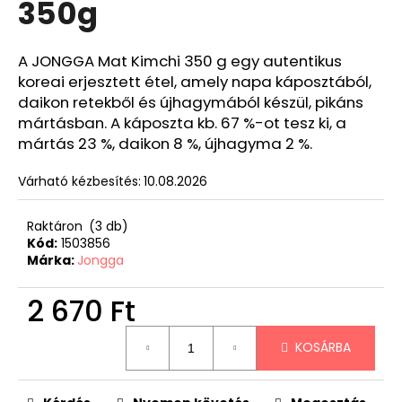
350g
A JONGGA Mat Kimchi 350 g egy autentikus
koreai erjesztett étel, amely napa káposztából,
daikon retekből és újhagymából készül, pikáns
mártásban. A káposzta kb. 67 %-ot tesz ki, a
mártás 23 %, daikon 8 %, újhagyma 2 %.
Várható kézbesítés:
10.08.2026
Raktáron
(3 db)
Kód:
1503856
Márka:
Jongga
2 670 Ft
Egységár:
KOSÁRBA