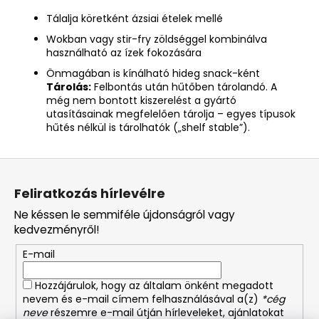
Tálalja köretként ázsiai ételek mellé
Wokban vagy stir-fry zöldséggel kombinálva
használható az ízek fokozására
Önmagában is kínálható hideg snack-ként
Tárolás:
Felbontás után hűtőben tárolandó. A
még nem bontott kiszerelést a gyártó
utasításainak megfelelően tárolja – egyes típusok
hűtés nélkül is tárolhatók („shelf stable”).
L
á
Feliratkozás hírlevélre
b
Ne késsen le semmiféle újdonságról vagy
l
kedvezményről!
é
E-mail
c
Hozzájárulok, hogy az általam önként megadott
nevem és e-mail címem felhasználásával a(z)
*cég
neve
részemre e-mail útján hírleveleket, ajánlatokat