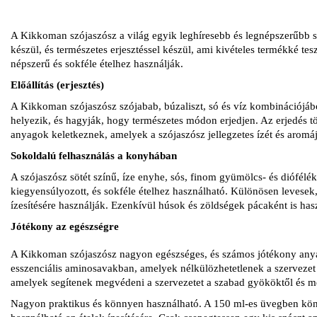
A Kikkoman szójaszósz a világ egyik leghíresebb és legnépszerűbb 
készül, és természetes erjesztéssel készül, ami kivételes termékké te
népszerű és sokféle ételhez használják.
Előállítás (erjesztés)
A Kikkoman szójaszósz szójabab, búzaliszt, só és víz kombinációjábó
helyezik, és hagyják, hogy természetes módon erjedjen. Az erjedés töb
anyagok keletkeznek, amelyek a szójaszósz jellegzetes ízét és aromáj
Sokoldalú felhasználás a konyhában
A szójaszósz sötét színű, íze enyhe, sós, finom gyümölcs- és diófélék
kiegyensúlyozott, és sokféle ételhez használható. Különösen levesek,
ízesítésére használják. Ezenkívül húsok és zöldségek pácaként is has
Jótékony az egészségre
A Kikkoman szójaszósz nagyon egészséges, és számos jótékony anyag
esszenciális aminosavakban, amelyek nélkülözhetetlenek a szervezet 
amelyek segítenek megvédeni a szervezetet a szabad gyököktől és m
Nagyon praktikus és könnyen használható. A 150 ml-es üvegben könn