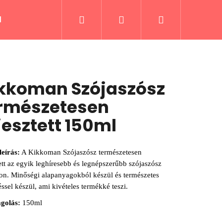
Keresés
Bejelentkezés
Kosár
lek
Fűszerek és receptek
Italok
Kiáru
kkoman Szójaszósz
rmészetesen
jesztett 150ml
leírás:
A Kikkoman Szójaszósz természetesen
ett az egyik leghíresebb és legnépszerűbb szójaszósz
gon. Minőségi alapanyagokból készül és természetes
éssel készül, ami kivételes termékké teszi.
golás:
150ml