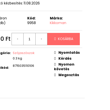
ó kézbesítés:
11.08.2026
áron
Kód:
Márka:
 db)
9958
Kikkoman
10 Ft
KOSÁRBA
égár:
Nyomtatás
gória
:
Szójaszószok
0.3 kg
Kérdés
Nyomon
8715035110106
lkód
:
követés
Megosztás