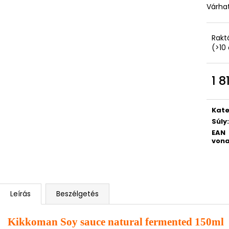
Várhat
Rakt
(>10
1 8
Egys
Kate
Súly
:
EAN
vona
Leírás
Beszélgetés
Kikkoman Soy sauce natural fermented 150ml