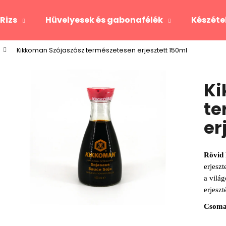
Rizs
Hüvelyesek és gabonafélék
Készéte
Kikkoman Szójaszósz természetesen erjesztett 150ml
Mit keres?
Ki
KERESÉS
te
er
Rövid 
erjeszt
a vilá
erjeszt
Csoma