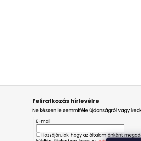
L
á
Feliratkozás hírlevélre
b
Ne késsen le semmiféle újdonságról vagy ked
l
é
E-mail
c
Hozzájárulok, hogy az általam önként mega