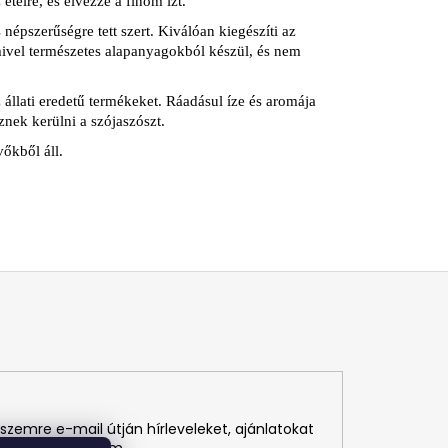
ételre, és élvezze a finom ízt.
népszerűségre tett szert. Kiválóan kiegészíti az
mivel természetes alapanyagokból készül, és nem
állati eredetű termékeket. Ráadásul íze és aromája
nek kerülni a szójaszószt.
vőkből áll.
szemre e-mail útján hírleveleket, ajánlatokat