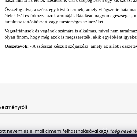
használható az ételek ízesítésére. Csak csepegtessen egy kis szószt az 
Összefoglalva, a szósz egy kiváló termék, amely világszerte hatalmas 
ételek ízét és fokozza azok aromáját. Ráadásul nagyon egészséges, 
tartalmaz tartósítószert vagy mesterséges színezéket.
Vegetáriánusok és vegánok számára is alkalmas, mivel nem tartalmaz 
olyan finom, hogy még azok is megszerették, akik egyébként igyekez
Összetevők:
- A szósszal készült szójaszósz, amely az alábbi összete
vezményről!
dott nevem és e-mail címem felhasználásával a(z)
*cég neve
ré