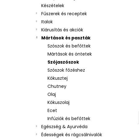
Készételek
Fűszerek és receptek
Italok
Kiárusítás és akciók
Mártások és paszták
Szószok és befőttek
Mártások és öntetek
Szójaszószok
Szószok főzéshez
Kókusztej
Chutney
Olaj
Kókuszolaj
Ecet
Infúziók és befőttek
Egészség & Ayurvéda
Édességek és rágcsálnivalók