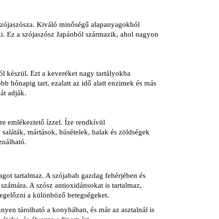
szójaszósza. Kiváló minőségű alapanyagokból
szi. Ez a szójaszósz Japánból származik, ahol nagyon
l készül. Ezt a keveréket nagy tartályokba
b hónapig tart, ezalatt az idő alatt enzimek és más
át adják.
re emlékeztető ízzel. Íze rendkívül
 saláták, mártások, húsételek, halak és zöldségek
ználható.
ot tartalmaz. A szójabab gazdag fehérjében és
számára. A szósz antioxidánsokat is tartalmaz,
egelőzni a különböző betegségeket.
yen tárolható a konyhában, és már az asztalnál is