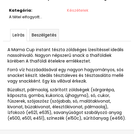
Kategória
:
Készételek
A tétel elfogyott…
Leírás
Beszélgetés
A Mama Cup instant tészta zöldséges ízesítéssel ideális
nassolnivaló. Nagyon népszerű snack a thaiföldiek
körében A thaiföldi ételekre emlékeztet.
Forró víz hozzáadásával egy nagyon hagyományos, sós
snacket készít. Ideális tésztaleves és tésztasaláta mellé
vagy snackként. Egy kis villával érkezik.
Búzaliszt, pálmaolaj, szárított zöldségek (sárgarépa,
káposzta, gomba, kukorica, újhagyma), só, cukor,
fűszerek, szójaszósz (szójabab, só, malátakivonat,
kivonat, búzakivonat, élesztőkivonat, pálmaolaj),
ízfokozó (e621, e635), savanyúságot szabályozó anyag
(e500, e501, e451), színezék (e150c), sűrítőanyag (e466).
L