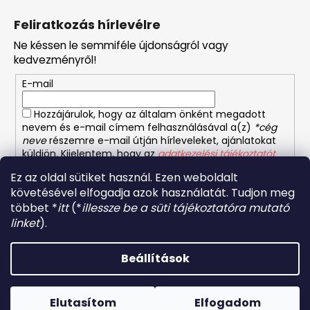
á
Feliratkozás hírlevélre
b
Ne késsen le semmiféle újdonságról vagy
l
kedvezményről!
é
E-mail
c
Hozzájárulok, hogy az általam önként megadott
nevem és e-mail címem felhasználásával a(z)
*cég
neve
részemre e-mail útján hírleveleket, ajánlatokat
küldjön. Kijelentem, hogy az
adatkezelési tájékoztatót
elolvastam. Megértettem, hogy a hozzájárulásom
Ez az oldal sütiket használ. Ezen weboldalt
bármikor visszavonhatom.
követésével elfogadja azok használatát. Tudjon meg
többet *
itt
(*
illessze be a süti tájékoztatóra mutató
FELIRATKOZÁS
linket
).
Beállítások
Shoptet készítette
Forró napokon nem javasoljuk a csomagautomatákba
történő kézbesítést. A magas hőmérsékletre érzékeny
Copyright 2026
Orientalis etelek
. Minden jog fenntartva.
termékek átvételkor nem biztos, hogy optimális állapotban
Elutasítom
Elfogadom
Süti beállítások szerkesztése