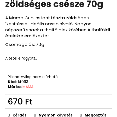
zöldséges csésze 70g
A Mama Cup instant tészta zöldséges
ízesítéssel ideális nassolnivaló. Nagyon
népszerű snack a thaiföldiek körében A thaiföldi
ételekre emlékeztet.
Csomagolás: 70g
A tétel elfogyott…
Pillanatnyilag nem elérhető
Kód:
14093
Márka:
MAMA
670 Ft
Egységár:
Kérdés
Nyomon követés
Megosztás