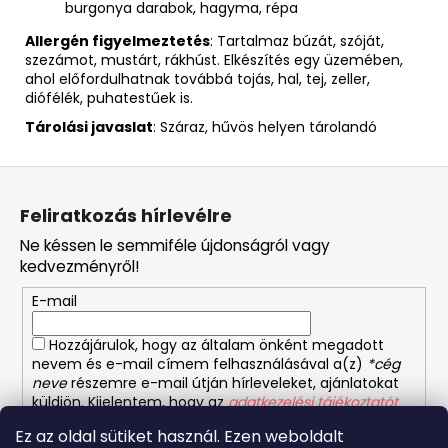
burgonya darabok, hagyma, répa
Allergén figyelmeztetés
: Tartalmaz búzát, szóját,
szezámot, mustárt, rákhúst. Elkészítés egy üzemében,
ahol előfordulhatnak továbbá tojás, hal, tej, zeller,
diófélék, puhatestűek is.
Tárolási javaslat
: Száraz, hűvös helyen tárolandó
L
á
Feliratkozás hírlevélre
b
Ne késsen le semmiféle újdonságról vagy
l
kedvezményről!
é
E-mail
c
Hozzájárulok, hogy az általam önként megadott
nevem és e-mail címem felhasználásával a(z)
*cég
neve
részemre e-mail útján hírleveleket, ajánlatokat
küldjön. Kijelentem, hogy az
adatkezelési tájékoztatót
elolvastam. Megértettem, hogy a hozzájárulásom
Ez az oldal sütiket használ. Ezen weboldalt
bármikor visszavonhatom.