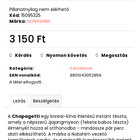
Pillanatnyilag nem elérhető
Kód:
15095325
Márka:
NONGSHIM
3 150 Ft
Egységár:
Kérdés
Nyomon követés
Megosztás
Kategória
:
Készételek
EAN vonalkód
:
8801043052856
A tétel elfogyott…
Leírás
Beszélgetés
A
Chapagetti
egy koreai–kínai ihletésű instant tészta,
amely a népszerű Jjajangmyeon (fekete babos tészta)
élményét hozza el otthonodba – mindössze pár perc
alatt elkészíthető. A márka a Nobshim vezető
termékeinek egyike, és a második legnépszerűbb instant