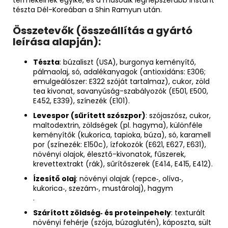
tészta Dél-Koreában a Shin Ramyun után
.
Összetevők (összeállítás a gyártó
leírása alapján):
Tészta
: búzaliszt (USA), burgonya keményítő,
pálmaolaj, só, adalékanyagok (antioxidáns: E306;
emulgeálószer: E322 szóját tartalmaz), cukor, zöld
tea kivonat, savanyúság-szabályozók (E501, E500,
E452, E339), színezék (E101)
.
Levespor (sűrített szószpor)
: szójaszósz, cukor,
malto­dextrin, zöldségek (pl. hagyma), különféle
keményítők (kukorica, tapioka, búza), só, karamell
por (színezék: E150c), ízfokozók (E621, E627, E631),
növényi olajok, élesztő-kivonatok, fűszerek,
krevettextrakt (rák), sűrítőszerek (E414, E415, E412)
.
Ízesítő olaj
: növényi olajak (repce‑, olíva‑,
kukorica‑, szezám‑, mustárolaj), hagym
.
Szárított zöldség‑ és proteinpehely
: texturált
növényi fehérje (szója, búzaglutén), káposzta, sült