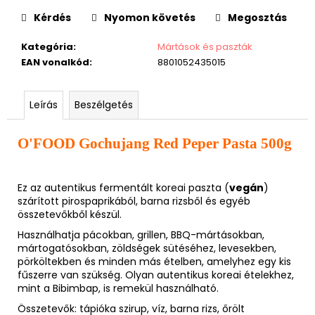
Kérdés
Nyomon követés
Megosztás
Kategória
:
Mártások és paszták
EAN vonalkód
:
8801052435015
Leírás
Beszélgetés
O'FOOD Gochujang Red Peper Pasta 500g
Ez az autentikus fermentált koreai paszta (
vegán
)
szárított pirospaprikából, barna rizsből és egyéb
összetevőkből készül.
Használhatja pácokban, grillen, BBQ-mártásokban,
mártogatósokban, zöldségek sütéséhez, levesekben,
pörköltekben és minden más ételben, amelyhez egy kis
fűszerre van szükség. Olyan autentikus koreai ételekhez,
mint a Bibimbap, is remekül használható.
Összetevők: tápióka szirup, víz, barna rizs, őrölt