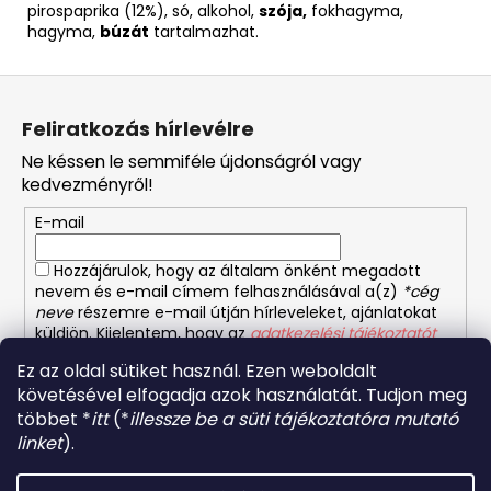
pirospaprika (12%), só, alkohol,
szója,
fokhagyma,
hagyma,
búzát
tartalmazhat.
L
á
Feliratkozás hírlevélre
b
Ne késsen le semmiféle újdonságról vagy
l
kedvezményről!
é
E-mail
c
Hozzájárulok, hogy az általam önként megadott
nevem és e-mail címem felhasználásával a(z)
*cég
neve
részemre e-mail útján hírleveleket, ajánlatokat
küldjön. Kijelentem, hogy az
adatkezelési tájékoztatót
elolvastam. Megértettem, hogy a hozzájárulásom
Ez az oldal sütiket használ. Ezen weboldalt
bármikor visszavonhatom.
követésével elfogadja azok használatát. Tudjon meg
többet *
itt
(*
illessze be a süti tájékoztatóra mutató
FELIRATKOZÁS
linket
).