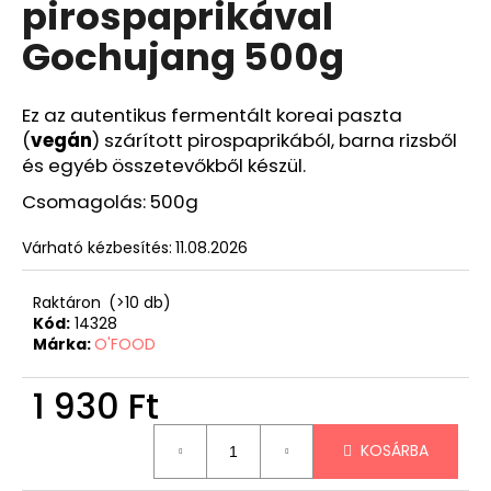
pirospaprikával
Gochujang 500g
Ez az autentikus fermentált koreai paszta
(
vegán
) szárított pirospaprikából, barna rizsből
és egyéb összetevőkből készül.
Csomagolás: 500g
Várható kézbesítés:
11.08.2026
Raktáron
(>10 db)
Kód:
14328
Márka:
O'FOOD
1 930 Ft
Egységár:
KOSÁRBA