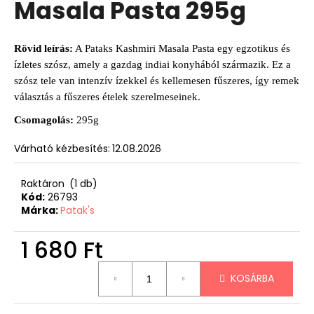
Masala Pasta 295g
Rövid leírás:
A Pataks Kashmiri Masala Pasta egy egzotikus és
ízletes szósz, amely a gazdag indiai konyhából származik. Ez a
szósz tele van intenzív ízekkel és kellemesen fűszeres, így remek
választás a fűszeres ételek szerelmeseinek.
Csomagolás:
295g
Várható kézbesítés:
12.08.2026
Raktáron
(1 db)
Kód:
26793
Márka:
Patak's
1 680 Ft
Egységár:
KOSÁRBA