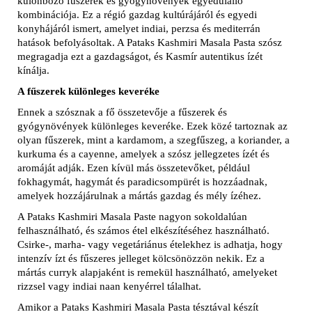
különböző fűszerek és gyógynövények egyedülálló
kombinációja. Ez a régió gazdag kultúrájáról és egyedi
konyhájáról ismert, amelyet indiai, perzsa és mediterrán
hatások befolyásoltak. A Pataks Kashmiri Masala Pasta szósz
megragadja ezt a gazdagságot, és Kasmír autentikus ízét
kínálja.
A fűszerek különleges keveréke
Ennek a szósznak a fő összetevője a fűszerek és
gyógynövények különleges keveréke. Ezek közé tartoznak az
olyan fűszerek, mint a kardamom, a szegfűszeg, a koriander, a
kurkuma és a cayenne, amelyek a szósz jellegzetes ízét és
aromáját adják. Ezen kívül más összetevőket, például
fokhagymát, hagymát és paradicsompürét is hozzáadnak,
amelyek hozzájárulnak a mártás gazdag és mély ízéhez.
A Pataks Kashmiri Masala Paste nagyon sokoldalúan
felhasználható, és számos étel elkészítéséhez használható.
Csirke-, marha- vagy vegetáriánus ételekhez is adhatja, hogy
intenzív ízt és fűszeres jelleget kölcsönözzön nekik. Ez a
mártás curryk alapjaként is remekül használható, amelyeket
rizzsel vagy indiai naan kenyérrel tálalhat.
Amikor a Pataks Kashmiri Masala Pasta tésztával készít