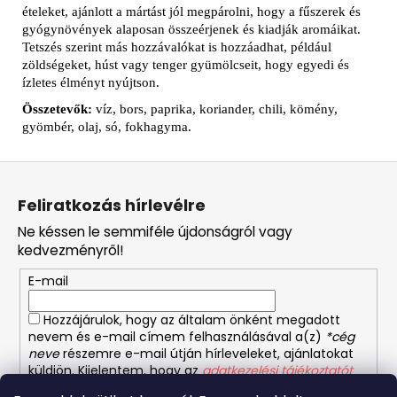
ételeket, ajánlott a mártást jól megpárolni, hogy a fűszerek és
gyógynövények alaposan összeérjenek és kiadják aromáikat.
Tetszés szerint más hozzávalókat is hozzáadhat, például
zöldségeket, húst vagy tenger gyümölcseit, hogy egyedi és
ízletes élményt nyújtson.
Összetevők:
víz, bors, paprika, koriander, chili, kömény,
gyömbér, olaj, só, fokhagyma.
L
á
Feliratkozás hírlevélre
b
Ne késsen le semmiféle újdonságról vagy
l
kedvezményről!
é
E-mail
c
Hozzájárulok, hogy az általam önként megadott
nevem és e-mail címem felhasználásával a(z)
*cég
neve
részemre e-mail útján hírleveleket, ajánlatokat
küldjön. Kijelentem, hogy az
adatkezelési tájékoztatót
elolvastam. Megértettem, hogy a hozzájárulásom