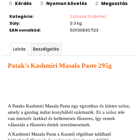
Kérdés
Nyomon követés
Megosztás
Kategória
:
Szószok főzéshez
Súly
:
0.3 kg
EAN vonalkód
:
5011308307123
Leírás
Beszélgetés
Patak's Kashmiri Masala Paste 295g
A Pataks Kashmiri Masala Pasta egy egzotikus és ízletes szósz,
amely a gazdag indiai konyhából származik. Ez a szósz tele
van intenzív ízekkel és kellemesen fűszeres, így remek
választás a fűszeres ételek szerelmeseinek.
A Kashmiri Masala Pasta a Kasmír régióban található