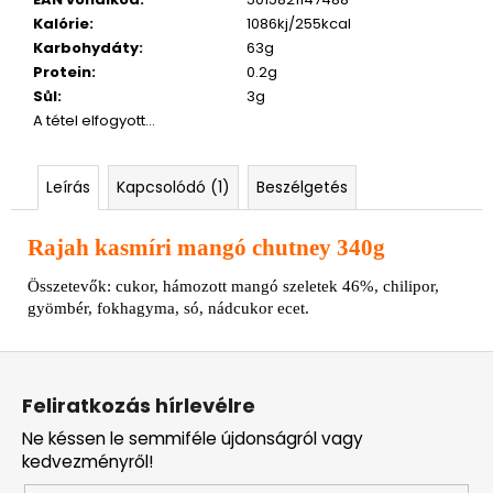
Kalórie
:
1086kj/255kcal
Karbohydáty
:
63g
Protein
:
0.2g
Sůl
:
3g
A tétel elfogyott…
Leírás
Kapcsolódó (1)
Beszélgetés
Rajah kasmíri mangó chutney 340g
Összetevők: cukor, hámozott mangó szeletek 46%, chilipor,
gyömbér, fokhagyma, só, nádcukor ecet.
L
á
Feliratkozás hírlevélre
b
Ne késsen le semmiféle újdonságról vagy
l
kedvezményről!
é