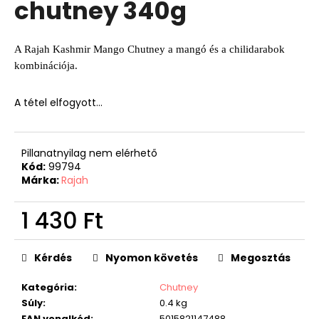
chutney 340g
A Rajah Kashmir Mango Chutney a mangó és a chilidarabok
kombinációja.
A tétel elfogyott…
Pillanatnyilag nem elérhető
Kód:
99794
Márka:
Rajah
1 430 Ft
Egységár:
Kérdés
Nyomon követés
Megosztás
Kategória
:
Chutney
Súly
:
0.4 kg
EAN vonalkód
:
5015821147488