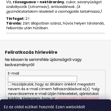
Víz,
rózsaguava – nektárarány
, cukor, savanyúságot
szabályozók (citromsav), antioxidánsok.
(A
gyümölcstartalom részleteit a csomagolás tartalmazza.)
Térfogat:
2 l
Tárolás:
Zárt állapotban száraz, hűvös helyen tárolandó,
felbontás után hűtőben.
L
á
Feliratkozás hírlevélre
b
Ne késsen le semmiféle újdonságról vagy
l
kedvezményről!
é
E-mail
c
Hozzájárulok, hogy az általam önként megadott
nevem és e-mail címem felhasználásával a(z)
*cég
neve
részemre e-mail útján hírleveleket, ajánlatokat
küldjön. Kijelentem, hogy az
adatkezelési tájékoztatót
elolvastam. Megértettem, hogy a hozzájárulásom
Ez az oldal sütiket használ. Ezen weboldalt
bármikor visszavonhatom.