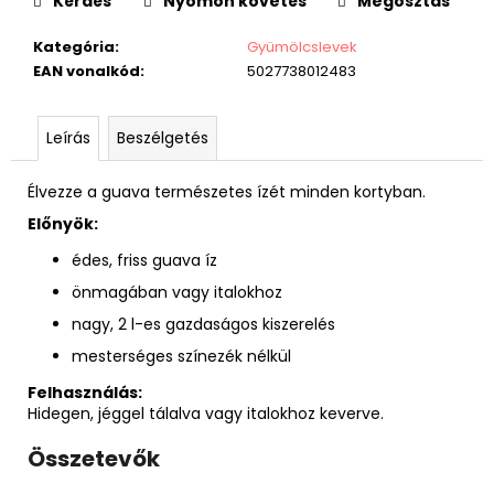
Kérdés
Nyomon követés
Megosztás
Kategória
:
Gyümölcslevek
EAN vonalkód
:
5027738012483
Leírás
Beszélgetés
Élvezze a guava természetes ízét minden kortyban.
Előnyök:
édes, friss guava íz
önmagában vagy italokhoz
nagy, 2 l-es gazdaságos kiszerelés
mesterséges színezék nélkül
Felhasználás:
Hidegen, jéggel tálalva vagy italokhoz keverve.
Összetevők