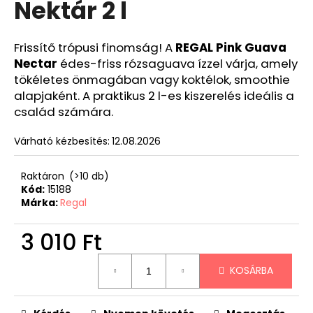
Nektár 2 l
Frissítő trópusi finomság! A
REGAL Pink Guava
Nectar
édes-friss rózsaguava ízzel várja, amely
tökéletes önmagában vagy koktélok, smoothie
alapjaként. A praktikus 2 l-es kiszerelés ideális a
család számára.
Várható kézbesítés:
12.08.2026
Raktáron
(>10 db)
Kód:
15188
Márka:
Regal
3 010 Ft
Egységár:
KOSÁRBA