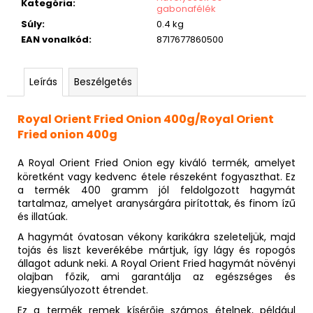
Kategória
:
gabonafélék
Súly
:
0.4 kg
EAN vonalkód
:
8717677860500
Leírás
Beszélgetés
Royal Orient Fried Onion 400g/Royal Orient
Fried onion 400g
A Royal Orient Fried Onion egy kiváló termék, amelyet
köretként vagy kedvenc étele részeként fogyaszthat. Ez
a termék 400 gramm jól feldolgozott hagymát
tartalmaz, amelyet aranysárgára pirítottak, és finom ízű
és illatúak.
A hagymát óvatosan vékony karikákra szeleteljük, majd
tojás és liszt keverékébe mártjuk, így lágy és ropogós
állagot adunk neki. A Royal Orient Fried hagymát növényi
olajban főzik, ami garantálja az egészséges és
kiegyensúlyozott étrendet.
Ez a termék remek kísérője számos ételnek, például