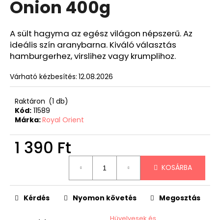
Onion 400g
A sült hagyma az egész világon népszerű. Az
ideális szín aranybarna. Kiváló választás
hamburgerhez, virslihez vagy krumplihoz.
Várható kézbesítés:
12.08.2026
Raktáron
(1 db)
Kód:
11589
Márka:
Royal Orient
1 390 Ft
Egységár:
KOSÁRBA
Kérdés
Nyomon követés
Megosztás
Hüvelyesek és