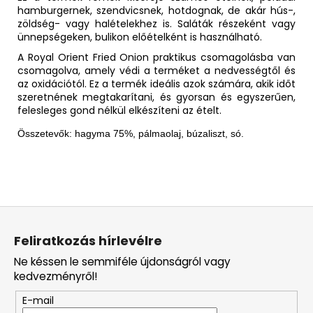
hamburgernek, szendvicsnek, hotdognak, de akár hús-,
zöldség- vagy halételekhez is. Saláták részeként vagy
ünnepségeken, bulikon előételként is használható.
A Royal Orient Fried Onion praktikus csomagolásba van
csomagolva, amely védi a terméket a nedvességtől és
az oxidációtól. Ez a termék ideális azok számára, akik időt
szeretnének megtakarítani, és gyorsan és egyszerűen,
felesleges gond nélkül elkészíteni az ételt.
Összetevők: hagyma 75%, pálmaolaj, búzaliszt, só.
L
á
Feliratkozás hírlevélre
b
Ne késsen le semmiféle újdonságról vagy
l
kedvezményről!
é
E-mail
c