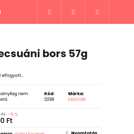
Keresés
Bejelentkezés
Kosár
lek
Fűszerek és receptek
Italok
Kiáru
ecsuáni bors 57g
l elfogyott…
anatnyilag nem
Kód:
Márka:
hető
12138
EAGLOBE
 Ft
–9 %
20 Ft
égár:
Nyomtatás
gória
:
Egész fűszerek