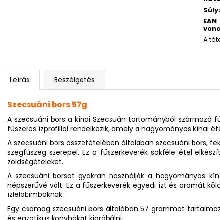
Súly
:
EAN
vona
A tét
Leírás
Beszélgetés
Szecsuáni bors 57g
A szecsuáni bors a kínai Szecsuán tartományból származó fű
fűszeres ízprofillal rendelkezik, amely a hagyományos kínai éte
A szecsuáni bors összetételében általában szecsuáni bors, fek
szegfűszeg szerepel. Ez a fűszerkeverék sokféle étel elkész
zöldségételeket.
A szecsuáni borsot gyakran használják a hagyományos kín
népszerűvé vált. Ez a fűszerkeverék egyedi ízt és aromát köl
ízlelőbimbóknak.
Egy csomag szecsuáni bors általában 57 grammot tartalmaz, 
és egzotikus konyhákat kipróbálni.