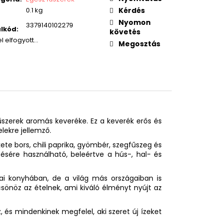
0.1 kg
Kérdés
Nyomon
3379140102279
lkód
:
követés
el elfogyott…
Megosztás
szerek aromás keveréke. Ez a keverék erős és
lekre jellemző.
ete bors, chili paprika, gyömbér, szegfűszeg és
ítésére használható, beleértve a hús-, hal- és
ai konyhában, de a világ más országaiban is
csönöz az ételnek, ami kiváló élményt nyújt az
és mindenkinek megfelel, aki szeret új ízeket