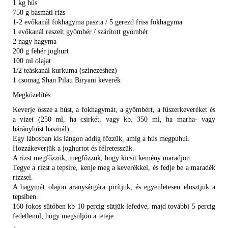
1 kg hús
750 g basmati rizs
1-2 evőkanál fokhagyma paszta / 5 gerezd friss fokhagyma
1 evőkanál reszelt gyömbér / szárított gyömbér
2 nagy hagyma
200 g fehér joghurt
100 ml olajat
1/2 teáskanál kurkuma (színezéshez)
1 csomag Shan Pilau Biryani keverék
Megközelítés
Keverje össze a húst, a fokhagymát, a gyömbért, a fűszerkeveréket és
a vizet (250 ml, ha csirkét, vagy kb. 350 ml, ha marha- vagy
bárányhúst használ).
Egy lábosban kis lángon addig főzzük, amíg a hús megpuhul.
Hozzákeverjük a joghurtot és félretesszük.
A rizst megfőzzük, megfőzzük, hogy kicsit kemény maradjon.
Tegye a rizst a tepsire, kenje meg a keverékkel, és fedje be a maradék
rizzsel.
A hagymát olajon aranysárgára pirítjuk, és egyenletesen elosztjuk a
tepsiben.
160 fokos sütőben kb 10 percig sütjük lefedve, majd további 5 percig
fedetlenül, hogy megsüljön a teteje.