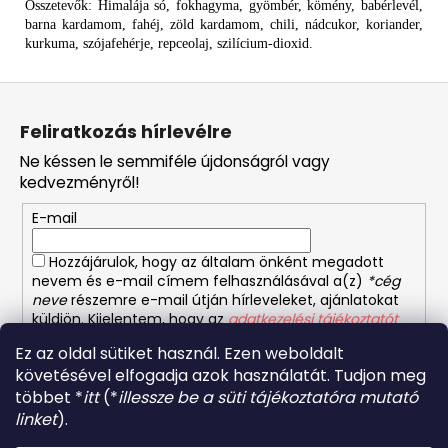
Összetevők: Himalája só, fokhagyma, gyömbér, kömény, babérlevél,
barna kardamom, fahéj, zöld kardamom, chili, nádcukor, koriander,
kurkuma, szójafehérje, repceolaj, szilícium-dioxid.
L
á
Feliratkozás hírlevélre
b
Ne késsen le semmiféle újdonságról vagy
l
kedvezményről!
é
E-mail
c
Hozzájárulok, hogy az általam önként megadott
nevem és e-mail címem felhasználásával a(z)
*cég
neve
részemre e-mail útján hírleveleket, ajánlatokat
küldjön. Kijelentem, hogy az
adatkezelési tájékoztatót
elolvastam. Megértettem, hogy a hozzájárulásom
Ez az oldal sütiket használ. Ezen weboldalt
bármikor visszavonhatom.
követésével elfogadja azok használatát. Tudjon meg
FELIRATKOZÁS
többet *
itt
(*
illessze be a süti tájékoztatóra mutató
linket
).