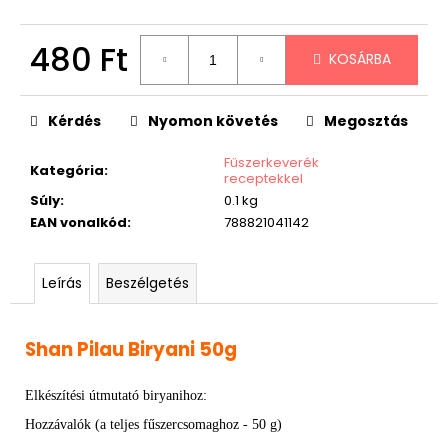
480 Ft
KOSÁRBA
Egységár:
Kérdés
Nyomon követés
Megosztás
Fűszerkeverék
Kategória
:
receptekkel
Súly
:
0.1 kg
EAN vonalkód
:
788821041142
Leírás
Beszélgetés
Shan Pilau Biryani 50g
Elkészítési útmutató biryanihoz:
Hozzávalók (a teljes fűszercsomaghoz - 50 g)