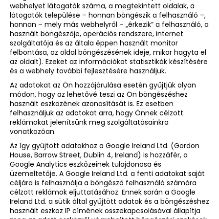
webhelyet látogatók száma, a megtekintett oldalak, a
látogatók települése – honnan böngészik a felhasználó –,
honnan – mely más webhelyről – „érkezik” a felhasználó, a
használt böngészője, operációs rendszere, internet
szolgáltatója és az általa éppen használt monitor
felbontása, az oldal böngészésének ideje, mikor hagyta el
az oldalt). Ezeket az információkat statisztikák készítésére
és a webhely további fejlesztésére használjuk.
Az adatokat az Ön hozzájárulása esetén gyűjtjük olyan
módon, hogy az lehetővé teszi az Ön böngészéshez
használt eszközének azonosítását is. Ez esetben
felhasználjuk az adatokat arra, hogy Önnek célzott
reklámokat jelenítsünk meg szolgáltatásainkra
vonatkozóan.
Az így gyűjtött adatokhoz a Google Ireland Ltd. (Gordon
House, Barrow Street, Dublin 4, Ireland) is hozzáfér, a
Google Analytics eszközeinek tulajdonosa és
üzemeltetője. A Google Ireland Ltd. a fenti adatokat saját
céljára is felhasználja a böngésző felhasználó számára
célzott reklámok eljuttatásához. Ennek során a Google
Ireland Ltd. a sütik által gyűjtött adatok és a böngészéshez
használt eszköz IP címének összekapcsolásával állapítja