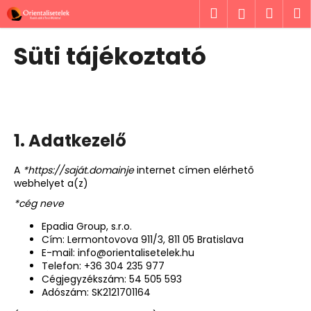
K
Ugrás
Keresés
Kosá
M
Bejelent
a
o
fő
Vissza
Vissza
s
tartalomhoz
Süti tájékoztató
á
M
r
i
t
k
1. Adatkezelő
e
r
A
*https://saját.domainje
internet címen elérhető
e
webhelyet a(z)
s
*cég neve
?
Epadia Group, s.r.o.
Cím: Lermontovova 911/3, 811 05 Bratislava
E-mail: info@orientalisetelek.hu
Telefon: +36 304 235 977
Cégjegyzékszám: 54 505 593
KERESÉS
Adószám: SK2121701164