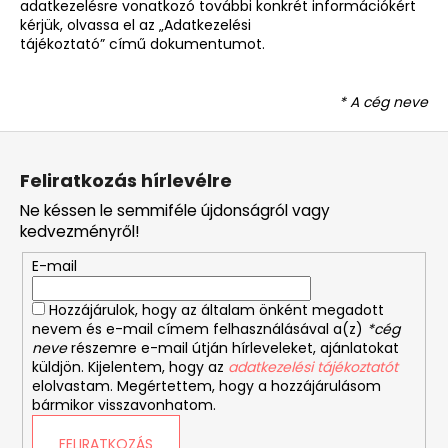
adatkezelésre vonatkozó további konkrét információkért
kérjük, olvassa el az „Adatkezelési
tájékoztató” című dokumentumot.
* A cég neve
L
á
Feliratkozás hírlevélre
b
Ne késsen le semmiféle újdonságról vagy
l
kedvezményről!
é
E-mail
c
Hozzájárulok, hogy az általam önként megadott
nevem és e-mail címem felhasználásával a(z)
*cég
neve
részemre e-mail útján hírleveleket, ajánlatokat
küldjön. Kijelentem, hogy az
adatkezelési tájékoztatót
elolvastam. Megértettem, hogy a hozzájárulásom
bármikor visszavonhatom.
FELIRATKOZÁS