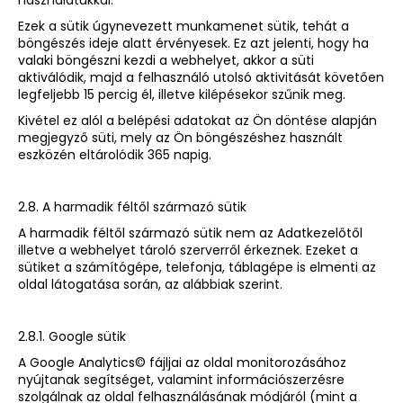
használatukkal.
Ezek a sütik úgynevezett munkamenet sütik, tehát a
böngészés ideje alatt érvényesek. Ez azt jelenti, hogy ha
valaki böngészni kezdi a webhelyet, akkor a süti
aktiválódik, majd a felhasználó utolsó aktivitását követően
legfeljebb 15 percig él, illetve kilépésekor szűnik meg.
Kivétel ez alól a belépési adatokat az Ön döntése alapján
megjegyző süti, mely az Ön böngészéshez használt
eszközén eltárolódik 365 napig.
2.8. A harmadik féltől származó sütik
A harmadik féltől származó sütik nem az Adatkezelőtől
illetve a webhelyet tároló szerverről érkeznek. Ezeket a
sütiket a számítógépe, telefonja, táblagépe is elmenti az
oldal látogatása során, az alábbiak szerint.
2.8.1. Google sütik
A Google Analytics© fájljai az oldal monitorozásához
nyújtanak segítséget, valamint információszerzésre
szolgálnak az oldal felhasználásának módjáról (mint a