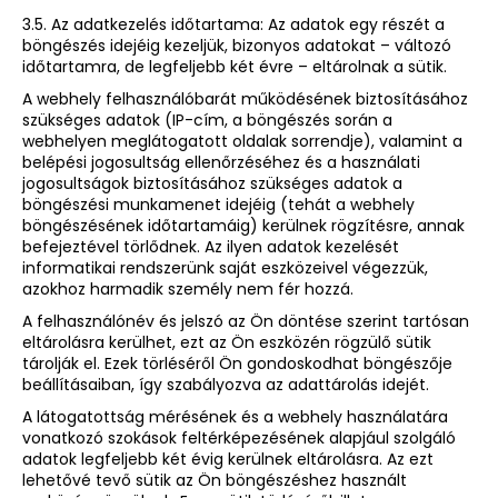
3.5. Az adatkezelés időtartama: Az adatok egy részét a
böngészés idejéig kezeljük, bizonyos adatokat – változó
időtartamra, de legfeljebb két évre – eltárolnak a sütik.
A webhely felhasználóbarát működésének biztosításához
szükséges adatok (IP-cím, a böngészés során a
webhelyen meglátogatott oldalak sorrendje), valamint a
belépési jogosultság ellenőrzéséhez és a használati
jogosultságok biztosításához szükséges adatok a
böngészési munkamenet idejéig (tehát a webhely
böngészésének időtartamáig) kerülnek rögzítésre, annak
befejeztével törlődnek. Az ilyen adatok kezelését
informatikai rendszerünk saját eszközeivel végezzük,
azokhoz harmadik személy nem fér hozzá.
A felhasználónév és jelszó az Ön döntése szerint tartósan
eltárolásra kerülhet, ezt az Ön eszközén rögzülő sütik
tárolják el. Ezek törléséről Ön gondoskodhat böngészője
beállításaiban, így szabályozva az adattárolás idejét.
A látogatottság mérésének és a webhely használatára
vonatkozó szokások feltérképezésének alapjául szolgáló
adatok legfeljebb két évig kerülnek eltárolásra. Az ezt
lehetővé tevő sütik az Ön böngészéshez használt