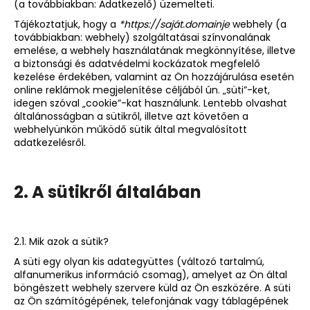
(a továbbiakban: Adatkezelő) üzemelteti.
Tájékoztatjuk, hogy a
*https://saját.domainje
webhely (a
továbbiakban: webhely) szolgáltatásai színvonalának
emelése, a webhely használatának megkönnyítése, illetve
a biztonsági és adatvédelmi kockázatok megfelelő
kezelése érdekében, valamint az Ön hozzájárulása esetén
online reklámok megjelenítése céljából ún. „süti”-ket,
idegen szóval „cookie”-kat használunk. Lentebb olvashat
általánosságban a sütikről, illetve azt követően a
webhelyünkön működő sütik által megvalósított
adatkezelésről.
2. A sütikről általában
2.1. Mik azok a sütik?
A süti egy olyan kis adategyüttes (változó tartalmú,
alfanumerikus információ csomag), amelyet az Ön által
böngészett webhely szervere küld az Ön eszközére. A süti
az Ön számítógépének, telefonjának vagy táblagépének