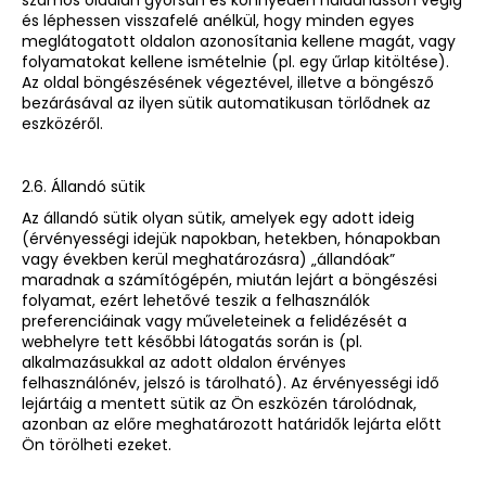
számos oldalán gyorsan és könnyedén haladhasson végig
és léphessen visszafelé anélkül, hogy minden egyes
meglátogatott oldalon azonosítania kellene magát, vagy
folyamatokat kellene ismételnie (pl. egy űrlap kitöltése).
Az oldal böngészésének végeztével, illetve a böngésző
bezárásával az ilyen sütik automatikusan törlődnek az
eszközéről.
2.6. Állandó sütik
Az állandó sütik olyan sütik, amelyek egy adott ideig
(érvényességi idejük napokban, hetekben, hónapokban
vagy években kerül meghatározásra) „állandóak”
maradnak a számítógépén, miután lejárt a böngészési
folyamat, ezért lehetővé teszik a felhasználók
preferenciáinak vagy műveleteinek a felidézését a
webhelyre tett későbbi látogatás során is (pl.
alkalmazásukkal az adott oldalon érvényes
felhasználónév, jelszó is tárolható). Az érvényességi idő
lejártáig a mentett sütik az Ön eszközén tárolódnak,
azonban az előre meghatározott határidők lejárta előtt
Ön törölheti ezeket.