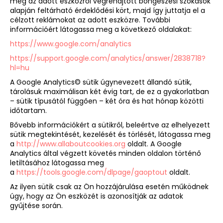
meg az adott eszközről végrehajtott böngészési szokások
alapján feltárható érdeklődési kört, majd így juttatja el a
célzott reklámokat az adott eszközre. További
információért látogassa meg a következő oldalakat:
https://www.google.com/analytics
https://support.google.com/analytics/answer/2838718?
hl=hu
A Google Analytics© sütik úgynevezett állandó sütik,
tárolásuk maximálisan két évig tart, de ez a gyakorlatban
– sütik típusától függően – két óra és hat hónap közötti
időtartam.
Bővebb információkért a sütikről, beleértve az elhelyezett
sütik megtekintését, kezelését és törlését, látogassa meg
a
http://www.allaboutcookies.org
oldalt. A Google
Analytics által végzett követés minden oldalon történő
letiltásához látogassa meg
a
https://tools.google.com/dlpage/gaoptout
oldalt.
Az ilyen sütik csak az Ön hozzájárulása esetén működnek
úgy, hogy az Ön eszközét is azonosítják az adatok
gyűjtése során.