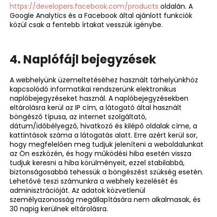
https://developers.facebook.com/products
oldalán. A
Google Analytics és a Facebook által ajánlott funkciók
közül csak a fentebb írtakat vesszük igénybe.
4. Naplófájl bejegyzések
A webhelyünk üzemeltetéséhez használt tárhelyünkhöz
kapcsolódó informatikai rendszerünk elektronikus
naplóbejegyzéseket használ. A naplóbejegyzésekben
eltárolásra kerül az IP cím, a látogató által használt
böngésző típusa, az internet szolgáltató,
dátum/időbélyegző, hivatkozó és kilépő oldalak címe, a
kattintások száma a látogatás alatt. Erre azért kerül sor,
hogy megfelelően meg tudjuk jeleníteni a weboldalunkat
az Ön eszközén, és hogy működési hiba esetén vissza
tudjuk keresni a hiba körülményeit, ezzel stabilabbá,
biztonságosabbá tehessük a böngészést szükség esetén.
Lehetővé teszi számunkra a webhely kezelését és
adminisztrációját. Az adatok közvetlenül
személyazonosság megállapítására nem alkalmasak, és
30 napig kerülnek eltárolásra.