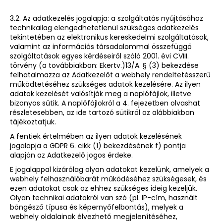
3.2. Az adatkezelés jogalapja: a szolgáltatás nyújtásához
technikailag elengedhetetlenül szükséges adatkezelés
tekintetében az elektronikus kereskedelmi szolgáltatások,
valamint az információs társadalommal összefüggő
szolgáltatások egyes kérdéseiről szóló 2001. évi CVIII.
törvény (a továbbiakban: Ekertv.)13/A. § (3) bekezdése
felhatalmazza az Adatkezelőt a webhely rendeltetésszerű
működtetéséhez szükséges adatok kezelésére. Az ilyen
adatok kezelését valósítják meg a naplófájlok, illetve
bizonyos sütik. A naplófájlokról a 4. fejezetben olvashat
részletesebben, az ide tartozó sütikről az alábbiakban
tájékoztatjuk.
A fentiek értelmében az ilyen adatok kezelésének
jogalapja a GDPR 6. cikk (1) bekezdésének f) pontja
alapján az Adatkezelő jogos érdeke.
E jogalappal kizárólag olyan adatokat kezelünk, amelyek a
webhely felhasználóbarát működéséhez szükségesek, és
ezen adatokat csak az ehhez szükséges ideig kezeljük.
Olyan technikai adatokról van szó (pl. IP-cím, használt
böngésző típusa és képernyőfelbontás), melyek a
webhely oldalainak élvezhető megjelenítéséhez,