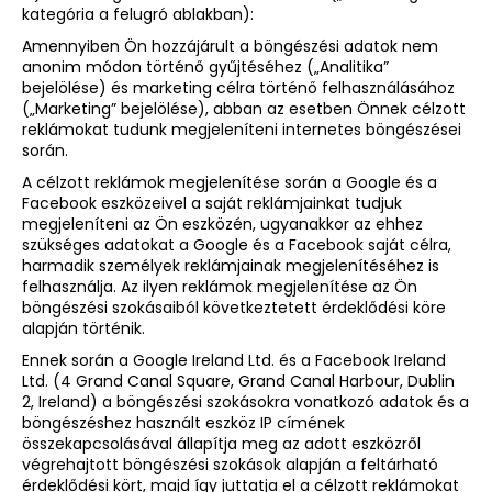
kategória a felugró ablakban):
Amennyiben Ön hozzájárult a böngészési adatok nem
anonim módon történő gyűjtéséhez („Analitika”
bejelölése) és marketing célra történő felhasználásához
(„Marketing” bejelölése), abban az esetben Önnek célzott
reklámokat tudunk megjeleníteni internetes böngészései
során.
A célzott reklámok megjelenítése során a Google és a
Facebook eszközeivel a saját reklámjainkat tudjuk
megjeleníteni az Ön eszközén, ugyanakkor az ehhez
szükséges adatokat a Google és a Facebook saját célra,
harmadik személyek reklámjainak megjelenítéséhez is
felhasználja. Az ilyen reklámok megjelenítése az Ön
böngészési szokásaiból következtetett érdeklődési köre
alapján történik.
Ennek során a Google Ireland Ltd. és a Facebook Ireland
Ltd. (4 Grand Canal Square, Grand Canal Harbour, Dublin
2, Ireland) a böngészési szokásokra vonatkozó adatok és a
böngészéshez használt eszköz IP címének
összekapcsolásával állapítja meg az adott eszközről
végrehajtott böngészési szokások alapján a feltárható
érdeklődési kört, majd így juttatja el a célzott reklámokat