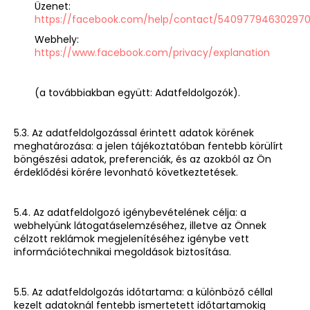
Üzenet:
https://facebook.com/help/contact/54097794630297
Webhely:
https://www.facebook.com/privacy/explanation
(a továbbiakban együtt: Adatfeldolgozók).
5.3. Az adatfeldolgozással érintett adatok körének
meghatározása: a jelen tájékoztatóban fentebb körülírt
böngészési adatok, preferenciák, és az azokból az Ön
érdeklődési körére levonható következtetések.
5.4. Az adatfeldolgozó igénybevételének célja: a
webhelyünk látogatáselemzéséhez, illetve az Önnek
célzott reklámok megjelenítéséhez igénybe vett
információtechnikai megoldások biztosítása.
5.5. Az adatfeldolgozás időtartama: a különböző céllal
kezelt adatoknál fentebb ismertetett időtartamokig