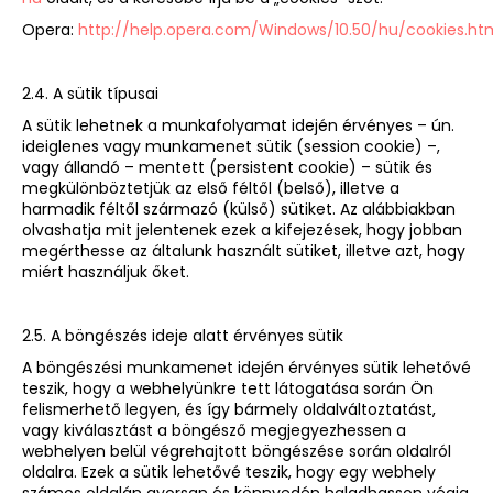
Opera:
http://help.opera.com/Windows/10.50/hu/cookies.ht
2.4. A sütik típusai
A sütik lehetnek a munkafolyamat idején érvényes – ún.
ideiglenes vagy munkamenet sütik (session cookie) –,
vagy állandó – mentett (persistent cookie) – sütik és
megkülönböztetjük az első féltől (belső), illetve a
harmadik féltől származó (külső) sütiket. Az alábbiakban
olvashatja mit jelentenek ezek a kifejezések, hogy jobban
megérthesse az általunk használt sütiket, illetve azt, hogy
miért használjuk őket.
2.5. A böngészés ideje alatt érvényes sütik
A böngészési munkamenet idején érvényes sütik lehetővé
teszik, hogy a webhelyünkre tett látogatása során Ön
felismerhető legyen, és így bármely oldalváltoztatást,
vagy kiválasztást a böngésző megjegyezhessen a
webhelyen belül végrehajtott böngészése során oldalról
oldalra. Ezek a sütik lehetővé teszik, hogy egy webhely