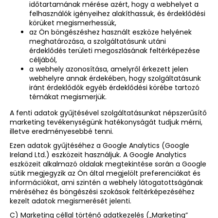
időtartamának mérése azért, hogy a webhelyet a
felhasználók igényeihez alakíthassuk, és érdeklődési
körüket megismerhessük,
az Ön böngészéshez használt eszköze helyének
meghatározása, a szolgáltatásunk utáni
érdeklődés területi megoszlásának feltérképezése
céljából,
a webhely azonosítása, amelyről érkezett jelen
webhelyre annak érdekében, hogy szolgáltatásunk
iránt érdeklődők egyéb érdeklődési körébe tartozó
témákat megismerjük.
A fenti adatok gyűjtésével szolgáltatásunkat népszerűsítő
marketing tevékenységünk hatékonyságát tudjuk mérni,
illetve eredményesebbé tenni.
Ezen adatok gyűjtéséhez a Google Analytics (Google
Ireland Ltd.) eszközeit használjuk. A Google Analytics
eszközeit alkalmazó oldalak megtekintése során a Google
sütik megjegyzik az Ön által megjelölt preferenciákat és
információkat, ami szintén a webhely látogatottságának
méréséhez és böngészési szokások feltérképezéséhez
kezelt adatok megismerését jelenti.
C) Marketing céllal történő adatkezelés („Marketing”