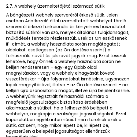
2.7. A webhely üzemeltetőjétől származó sütik
A böngészett webhely szerveréről érkező sütik. Jelen
esetben Adatkezelő által üzemeltetett webhelyet tároló
szerverről érkező funkcionális és kényelmes használatot
biztosító sütikről van szó, melyek általános tulajdonságait,
működését fentebb részleteztük. Ezek az Ön eszközének
IP-címét, a webhely használata során meglátogatott
oldalakat, esetlegesen (az Ön döntése szerint) a
felhasználó nevét és jelszavát jegyzik meg. Ezzel tesszük
lehetővé, hogy Önnek a webhely használata során ne
kelljen rendszeresen – egy-egy újabb oldal
megnyitásakor, vagy a webhely elhagyását követő
visszatéréskor – újra folyamatokat ismételnie, ugyanazon
lapok megnyitásával, illetve – az Ön döntése szerint – ne
kelljen újra azonosítania magát, illetve újra bejelentkeznie.
A webhelyünk regisztrált felhasználói számára a
megfelelő jogosultságok biztosítása érdekében
alkalmazzuk a sütiket; ha a felhasználó belépett a
webhelyre, megkapja a szükséges jogosultságokat. Ezzel
kapcsolatban egyéb információt nem tárolnak ezek a
sütik, azt sem, hogy mikor lépett be, ki lépett be,
egyszerűen a belépési jogosultságot ellenőrizzük