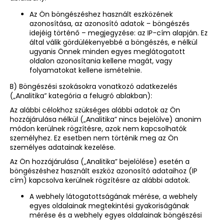
Az Ön böngészéshez használt eszközének
azonosítása, az azonosító adatok – böngészés
idejéig történő – megjegyzése: az IP-cím alapján. Ez
által válik gördülékenyebbé a böngészés, e nélkül
ugyanis Önnek minden egyes meglátogatott
oldalon azonosítania kellene magát, vagy
folyamatokat kellene ismételnie.
B) Böngészési szokásokra vonatkozó adatkezelés
(„Analitika” kategória a felugró ablakban):
Az alábbi célokhoz szükséges alábbi adatok az Ön
hozzájárulása nélkül („Analitika” nincs bejelölve) anonim
módon kerülnek rögzítésre, azok nem kapcsolhatók
személyhez. Ez esetben nem történik meg az Ön
személyes adatainak kezelése.
Az Ön hozzájárulása („Analitika” bejelölése) esetén a
böngészéshez használt eszköz azonosító adataihoz (IP
cím) kapcsolva kerülnek rögzítésre az alábbi adatok.
A webhely látogatottságának mérése, a webhely
egyes oldalainak megtekintési gyakoriságának
mérése és a webhely egyes oldalainak böngészési