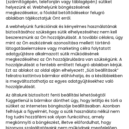
(számítógépén, telefonján vagy táblagépén) sütiket
helyezünk el. Webhelyünk böngészésének
megkezdésekor, a főoldal betöltődésekor felugró
ablakban tájékoztatjuk Önt erről.
A webhelyünk funkcióinak és kényelmes használatának
biztosításához szükséges sütik elhelyezéséhez nem kell
beszereznünk az Ön hozzájárulását. A további célokra, úgy
mint az Ön eszközének azonosítása mellett történő
látogatáselemzésre vagy marketing célra folytatott
adatgyűjtésre alkalmazott sütik működésének
megkezdéséhez az Ön hozzájárulására van szükségünk. A
hozzájárulását a fentebb említett felugró ablakban kérjük.
Ezt az ablakot az oldal alján elhelyezett „Süti beállítások”
feliratra kattintva bármikor előhívhatja, és a későbbiekben
is megváltoztathatja az egyes adatgyűjtésekhez való
hozzájárulását.
Az általunk biztosított fenti beállítási lehetőségtől
függetlenül is bármikor dönthet úgy, hogy letiltja és törli a
sütiket az internetes böngészője beállításaiban. Azonban
felhívjuk a figyelmét, hogy a sütik használata nélkül nem
fog tudni hozzáférni sok olyan funkcióhoz, amely
megkönnyíti a böngészést, illetve előfordulhat, hogy
bizonyos szolgáltatásaink nem működnek megfelelően.