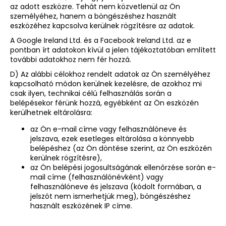
az adott eszközre. Tehát nem közvetlenül az Ön
személyéhez, hanem a böngészéshez használt
eszközéhez kapcsolva kerülnek rögzítésre az adatok.
A Google Ireland Ltd. és a Facebook Ireland Ltd. az e
pontban írt adatokon kívül a jelen tájékoztatóban említett
további adatokhoz nem fér hozzá.
D) Az alábbi célokhoz rendelt adatok az Ön személyéhez
kapcsolható módon kerülnek kezelésre, de azokhoz mi
csak ilyen, technikai célú felhasználás során a
belépésekor férünk hozzá, egyébként az Ön eszközén
kerülhetnek eltárolásra:
az Ön e-mail címe vagy felhasználóneve és
jelszava, ezek esetleges eltárolása a könnyebb
belépéshez (az Ön döntése szerint, az Ön eszközén
kerülnek rögzítésre),
az Ön belépési jogosultságának ellenőrzése során e-
mail címe (felhasználónévként) vagy
felhasználóneve és jelszava (kódolt formában, a
jelszót nem ismerhetjük meg), böngészéshez
használt eszközének IP címe.