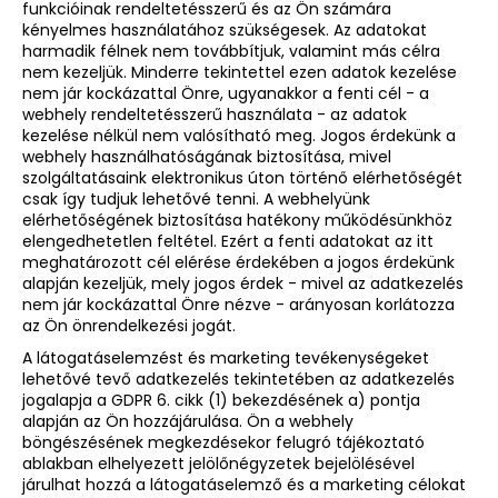
funkcióinak rendeltetésszerű és az Ön számára
kényelmes használatához szükségesek. Az adatokat
harmadik félnek nem továbbítjuk, valamint más célra
nem kezeljük. Minderre tekintettel ezen adatok kezelése
nem jár kockázattal Önre, ugyanakkor a fenti cél - a
webhely rendeltetésszerű használata - az adatok
kezelése nélkül nem valósítható meg. Jogos érdekünk a
webhely használhatóságának biztosítása, mivel
szolgáltatásaink elektronikus úton történő elérhetőségét
csak így tudjuk lehetővé tenni. A webhelyünk
elérhetőségének biztosítása hatékony működésünkhöz
elengedhetetlen feltétel. Ezért a fenti adatokat az itt
meghatározott cél elérése érdekében a jogos érdekünk
alapján kezeljük, mely jogos érdek - mivel az adatkezelés
nem jár kockázattal Önre nézve - arányosan korlátozza
az Ön önrendelkezési jogát.
A látogatáselemzést és marketing tevékenységeket
lehetővé tevő adatkezelés tekintetében az adatkezelés
jogalapja a GDPR 6. cikk (1) bekezdésének a) pontja
alapján az Ön hozzájárulása. Ön a webhely
böngészésének megkezdésekor felugró tájékoztató
ablakban elhelyezett jelölőnégyzetek bejelölésével
járulhat hozzá a látogatáselemző és a marketing célokat