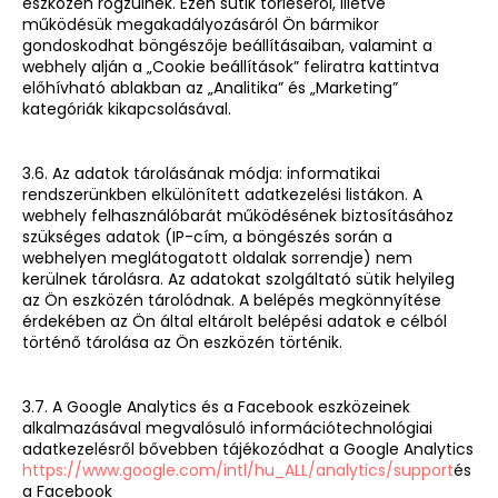
eszközén rögzülnek. Ezen sütik törléséről, illetve
működésük megakadályozásáról Ön bármikor
gondoskodhat böngészője beállításaiban, valamint a
webhely alján a „Cookie beállítások” feliratra kattintva
előhívható ablakban az „Analitika” és „Marketing”
kategóriák kikapcsolásával.
3.6. Az adatok tárolásának módja: informatikai
rendszerünkben elkülönített adatkezelési listákon. A
webhely felhasználóbarát működésének biztosításához
szükséges adatok (IP-cím, a böngészés során a
webhelyen meglátogatott oldalak sorrendje) nem
kerülnek tárolásra. Az adatokat szolgáltató sütik helyileg
az Ön eszközén tárolódnak. A belépés megkönnyítése
érdekében az Ön által eltárolt belépési adatok e célból
történő tárolása az Ön eszközén történik.
3.7. A Google Analytics és a Facebook eszközeinek
alkalmazásával megvalósuló információtechnológiai
adatkezelésről bővebben tájékozódhat a Google Analytics
https://www.google.com/intl/hu_ALL/analytics/support
és
a Facebook