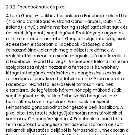
2.8.2. Facebook sütik és pixel
A fenti Google-sütikhez hasonlóan a Facebook Ireland Ltd.
(4 Grand Canal Square, Grand Canal Harbour, Dublin 2,
Ireland) is nyújt online marketing szolgáltatásokat sütik és
ún. pixel (képpont) segítségével. Ezek lényege ugyan az,
mint a fentebb ismertetett Google szolgáltatásoké, csak
ez esetben elsősorban a Facebook közösségi oldal
felhasználóinak jelennek meg a célzott reklámok. A
szolgáltatás használata során megvalósuló adatkezelést
a Facebook Ireland Ltd. végzi. A Facebook Ireland Ltd. ezen
szolgáltatása révén hozzáfér a fentebb is írt, webhely
látogatottságának méréséhez és böngészési szokások
feltérképezéséhez kezelt adatok köréhez. Ezen adatok a
Facebook Ireland Ltd. eszközeivel tartósan kerülnek
eltárolásra, de legfeljebb három hónapig működő sütik
segítségével, mely sütik a Felhasználó böngészéshez
használt eszközén rögzülnek. Ezen sütik törléséről
Felhasználó gondoskodhat böngészője beállításaiban. A
pixel által folytatott adatgyűjtés során nem tárolódik el
semmi az Ön böngészőjében. A Facebook Ireland Ltd. a
fenti adatokat a böngésző felhasználó számára célzott
reklámok eljuttatása céljából is felhasználja. Ennek során a