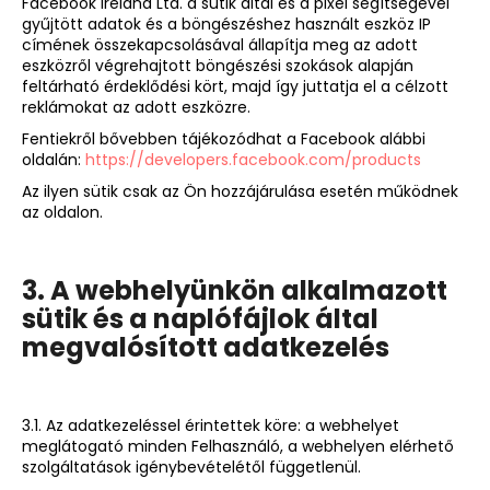
Facebook Ireland Ltd. a sütik által és a pixel segítségével
gyűjtött adatok és a böngészéshez használt eszköz IP
címének összekapcsolásával állapítja meg az adott
eszközről végrehajtott böngészési szokások alapján
feltárható érdeklődési kört, majd így juttatja el a célzott
reklámokat az adott eszközre.
Fentiekről bővebben tájékozódhat a Facebook alábbi
oldalán:
https://developers.facebook.com/products
Az ilyen sütik csak az Ön hozzájárulása esetén működnek
az oldalon.
3. A webhelyünkön alkalmazott
sütik és a naplófájlok által
megvalósított adatkezelés
3.1. Az adatkezeléssel érintettek köre: a webhelyet
meglátogató minden Felhasználó, a webhelyen elérhető
szolgáltatások igénybevételétől függetlenül.