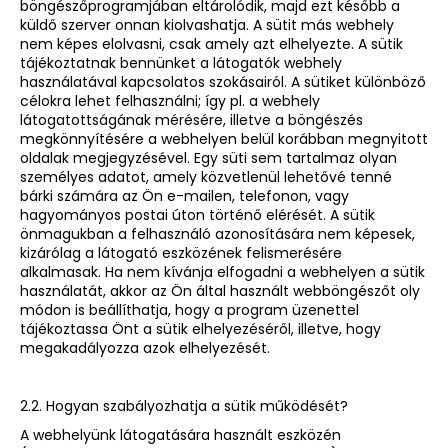
böngészőprogramjában eltárolódik, majd ezt később a
küldő szerver onnan kiolvashatja. A sütit más webhely
nem képes elolvasni, csak amely azt elhelyezte. A sütik
tájékoztatnak bennünket a látogatók webhely
használatával kapcsolatos szokásairól. A sütiket különböző
célokra lehet felhasználni; így pl. a webhely
látogatottságának mérésére, illetve a böngészés
megkönnyítésére a webhelyen belül korábban megnyitott
oldalak megjegyzésével. Egy süti sem tartalmaz olyan
személyes adatot, amely közvetlenül lehetővé tenné
bárki számára az Ön e-mailen, telefonon, vagy
hagyományos postai úton történő elérését. A sütik
önmagukban a felhasználó azonosítására nem képesek,
kizárólag a látogató eszközének felismerésére
alkalmasak. Ha nem kívánja elfogadni a webhelyen a sütik
használatát, akkor az Ön által használt webböngészőt oly
módon is beállíthatja, hogy a program üzenettel
tájékoztassa Önt a sütik elhelyezéséről, illetve, hogy
megakadályozza azok elhelyezését.
2.2. Hogyan szabályozhatja a sütik működését?
A webhelyünk látogatására használt eszközén