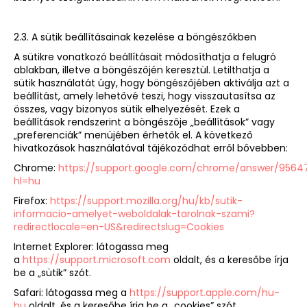
2.3. A sütik beállításainak kezelése a böngészőkben
A sütikre vonatkozó beállításait módosíthatja a felugró
ablakban, illetve a böngészőjén keresztül. Letilthatja a
sütik használatát úgy, hogy böngészőjében aktiválja azt a
beállítást, amely lehetővé teszi, hogy visszautasítsa az
összes, vagy bizonyos sütik elhelyezését. Ezek a
beállítások rendszerint a böngészője „beállítások” vagy
„preferenciák” menüjében érhetők el. A következő
hivatkozások használatával tájékozódhat erről bővebben:
Chrome:
https://support.google.com/chrome/answer/9564
hl=hu
Firefox:
https://support.mozilla.org/hu/kb/sutik-
informacio-amelyet-weboldalak-tarolnak-szami?
redirectlocale=en-US&redirectslug=Cookies
Internet Explorer: látogassa meg
a
https://support.microsoft.com
oldalt, és a keresőbe írja
be a „sütik” szót.
Safari: látogassa meg a
https://support.apple.com/hu-
hu
oldalt, és a keresőbe írja be a „cookies” szót.