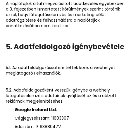
A naplófájlok által megvalósított adatkezelés egyebekben
a 3. fejezetben ismertetett körülmények szerint történik
azzal, hogy látogatáselemzés és marketing célú
adatrögzítésre és felhasználásra a naplófájlok
vonatkozásában nem kerül sor.
5. Adatfeldolgozó igénybevétele
5.1. Az adatfeldolgozással érintettek köre: a webhelyet
meglátogató Felhasználók.
5.2. Adatfeldolgozóként vesszük igénybe a webhely
látogatáselemzési adatainak gyűjtéséhez és a célzott
reklámok megjelenítéséhez:
Google Ireland Ltd.
Cégjegyzékszám: 11603307
Adószám: IE 6388047V