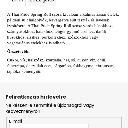
A Thai Pride Spring Roll szósz kiválóan alkalmas ázsiai ételek,
például sült halgolyók, kevergetve sült tészták és levesek
ízesítésére. A Thai Pride Spring Roll szósz vörös húsokhoz,
szárnyasokhoz, halakhoz, tenger gyümölcseihez, darált
húsokhoz, rizshez, pörköltekhez, szószokhoz vagy
vegetáriánus ételekhez is adható.
Összetevők:
Cukor, víz, halszósz, szardella, hal, só, cukor, víz, chili,
fehérrépa, desztillált ecet, sárgarépa, fokhagyma, citromsav,
tápióka keményítő.
L
á
Feliratkozás hírlevélre
b
Ne késsen le semmiféle újdonságról vagy
l
kedvezményről!
é
E-mail
c