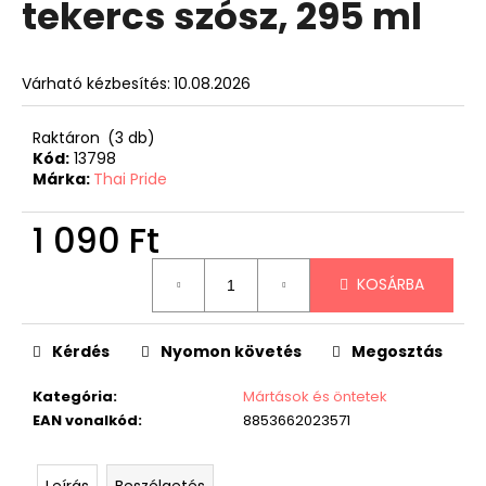
tekercs szósz, 295 ml
Várható kézbesítés:
10.08.2026
Raktáron
(3 db)
Kód:
13798
Márka:
Thai Pride
1 090 Ft
Egységár:
KOSÁRBA
Kérdés
Nyomon követés
Megosztás
Kategória
:
Mártások és öntetek
EAN vonalkód
:
8853662023571
Leírás
Beszélgetés