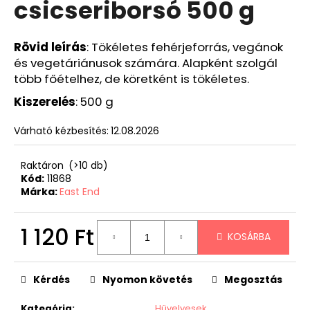
csicseriborsó 500 g
Rövid
leírás
: Tökéletes fehérjeforrás, vegánok
és vegetáriánusok számára. Alapként szolgál
több főételhez, de köretként is tökéletes.
Kiszerelés
: 500 g
Várható kézbesítés:
12.08.2026
Raktáron
(>10 db)
Kód:
11868
Márka:
East End
1 120 Ft
KOSÁRBA
Egységár:
Kérdés
Nyomon követés
Megosztás
Kategória
:
Hüvelyesek