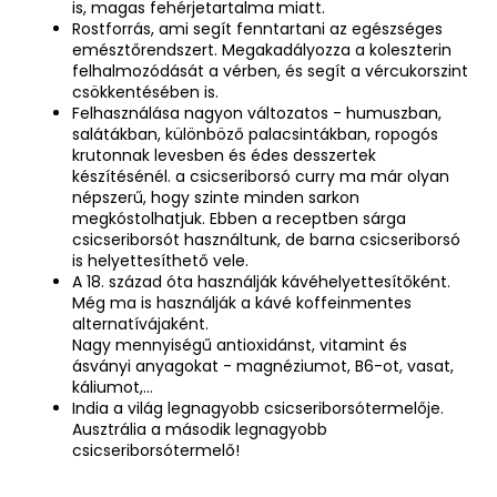
is, magas fehérjetartalma miatt.
Rostforrás, ami segít fenntartani az egészséges
emésztőrendszert. Megakadályozza a koleszterin
felhalmozódását a vérben, és segít a vércukorszint
csökkentésében is.
Felhasználása nagyon változatos - humuszban,
salátákban, különböző palacsintákban, ropogós
krutonnak levesben és édes desszertek
készítésénél. a csicseriborsó curry ma már olyan
népszerű, hogy szinte minden sarkon
megkóstolhatjuk. Ebben a receptben sárga
csicseriborsót használtunk, de barna csicseriborsó
is helyettesíthető vele.
A 18. század óta használják kávéhelyettesítőként.
Még ma is használják a kávé koffeinmentes
alternatívájaként.
Nagy mennyiségű antioxidánst, vitamint és
ásványi anyagokat - magnéziumot, B6-ot, vasat,
káliumot,...
India a világ legnagyobb csicseriborsótermelője.
Ausztrália a második legnagyobb
csicseriborsótermelő!