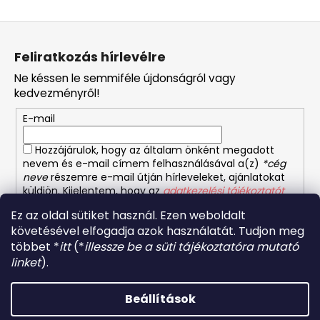
L
á
Feliratkozás hírlevélre
b
Ne késsen le semmiféle újdonságról vagy
l
kedvezményről!
é
E-mail
c
Hozzájárulok, hogy az általam önként megadott
nevem és e-mail címem felhasználásával a(z)
*cég
neve
részemre e-mail útján hírleveleket, ajánlatokat
küldjön. Kijelentem, hogy az
adatkezelési tájékoztatót
elolvastam. Megértettem, hogy a hozzájárulásom
Ez az oldal sütiket használ. Ezen weboldalt
bármikor visszavonhatom.
követésével elfogadja azok használatát. Tudjon meg
többet *
itt
(*
illessze be a süti tájékoztatóra mutató
FELIRATKOZÁS
linket
).
Beállítások
Shoptet készítette
Forró napokon nem javasoljuk a csomagautomatákba