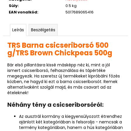
Súly
:
0.5 kg
EAN vonalkód
:
5017689065416
Leírás
Beszélgetés
TRS Barna csicseriborsó 500
g/TRS Brown Chickpeas 500g
Bár első pillantásra kissé másképp néz ki, mint a jól
ismert csicseriborsó, felhasználása és tápértéke
megegyezik. Ha szeretsz új termékeket kipróbálni főzés
közben, ne hagyd ki ezt a barna csicseriborsót. Remek
alternatívaként szolgál majd, és más csavart ad az
ételeknek!
Néhány tény a csicseriborsóról:
Az ausztrál kormány a kiegyensúlyozott étrendhez
ajánlott két kategóriában is felsorolja - nemcsak a
termény kategóriában, hanem a hús kategóriában