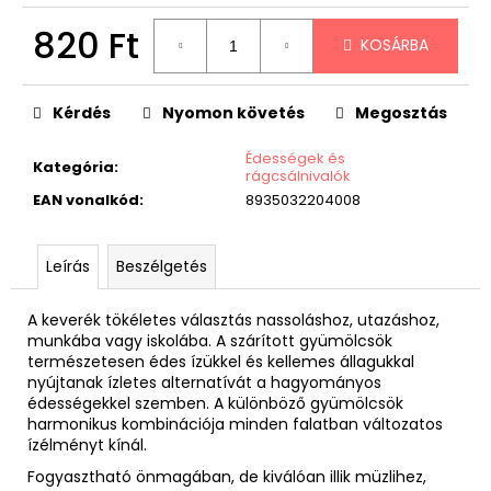
820 Ft
KOSÁRBA
Egységár:
Kérdés
Nyomon követés
Megosztás
Édességek és
Kategória
:
rágcsálnivalók
EAN vonalkód
:
8935032204008
Leírás
Beszélgetés
A keverék tökéletes választás nassoláshoz, utazáshoz,
munkába vagy iskolába. A szárított gyümölcsök
természetesen édes ízükkel és kellemes állagukkal
nyújtanak ízletes alternatívát a hagyományos
édességekkel szemben. A különböző gyümölcsök
harmonikus kombinációja minden falatban változatos
ízélményt kínál.
Fogyasztható önmagában, de kiválóan illik müzlihez,