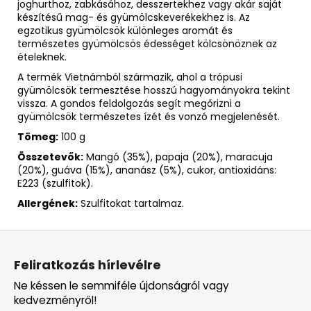
joghurthoz, zabkásához, desszertekhez vagy akár saját
készítésű mag- és gyümölcskeverékekhez is. Az
egzotikus gyümölcsök különleges aromát és
természetes gyümölcsös édességet kölcsönöznek az
ételeknek.
A termék Vietnámból származik, ahol a trópusi
gyümölcsök termesztése hosszú hagyományokra tekint
vissza. A gondos feldolgozás segít megőrizni a
gyümölcsök természetes ízét és vonzó megjelenését.
Tömeg:
100 g
Összetevők:
Mangó (35%), papaja (20%), maracuja
(20%), guáva (15%), ananász (5%), cukor, antioxidáns:
E223 (szulfitok).
Allergének:
Szulfitokat tartalmaz.
L
á
Feliratkozás hírlevélre
b
Ne késsen le semmiféle újdonságról vagy
l
kedvezményről!