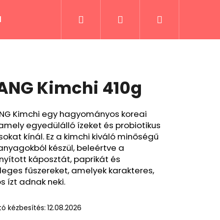
Keresés
Bejelentkezés
Kosár
lek
Fűszerek és receptek
Italok
Kiáru
NG Kimchi 410g
NG Kimchi egy hagyományos koreai
 amely egyedülálló ízeket és probiotikus
okat kínál. Ez a kimchi kiváló minőségű
nyagokból készül, beleértve a
yított káposztát, paprikát és
leges fűszereket, amelyek karakteres,
s ízt adnak neki.
ó kézbesítés:
12.08.2026