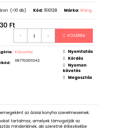
áron
(>10 db)
Kód:
1510128
Márka:
Wang
30 Ft
égár:
KOSÁRBA
Nyomtatás
gória
:
Kókusztej
Kérdés
087703011342
lkód
:
Nyomon
követés
Megosztás
csemegeként az ázsiai konyha szerelmeseinek.
mokat tartalmaz, amelyek támogatják az
ztás mindenkinek, aki szeretné étkezésébe