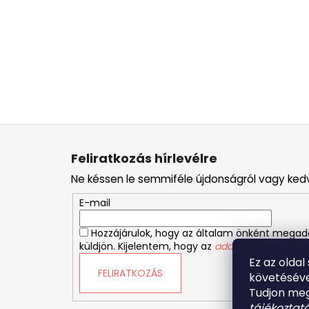
L
á
Feliratkozás hírlevélre
b
Ne késsen le semmiféle újdonságról vagy ked
l
é
E-mail
c
Hozzájárulok, hogy az általam önként mega
küldjön. Kijelentem, hogy az
adatkezelési tájékoz
Ez az oldal
FELIRATKOZÁS
követéséve
Tudjon meg
tájékoztat