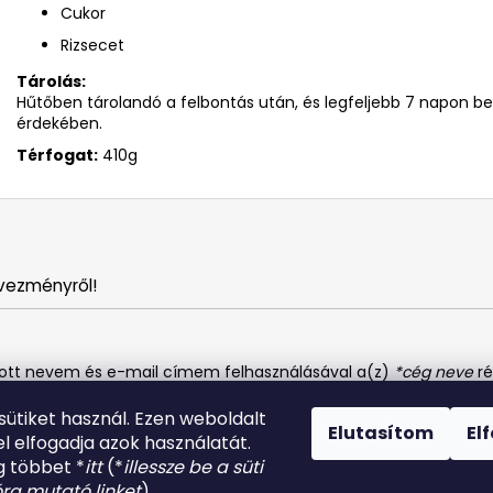
Cukor
Rizsecet
Tárolás:
Hűtőben tárolandó a felbontás után, és legfeljebb 7 napon bel
érdekében.
Térfogat:
410g
vezményről!
dott nevem és e-mail címem felhasználásával a(z)
*cég neve
ré
tatót
elolvastam. Megértettem, hogy a hozzájárulásom bármiko
 sütiket használ. Ezen weboldalt
Elutasítom
El
l elfogadja azok használatát.
 többet *
itt
(*
illessze be a süti
óra mutató linket
).