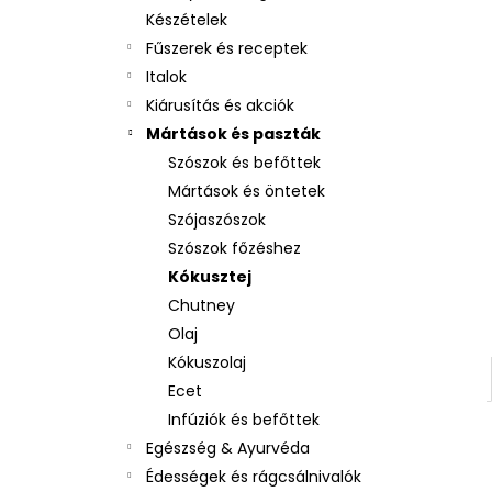
Készételek
Fűszerek és receptek
Italok
Kiárusítás és akciók
Mártások és paszták
Szószok és befőttek
Mártások és öntetek
Szójaszószok
Szószok főzéshez
Kókusztej
Chutney
Olaj
Kókuszolaj
Ecet
Infúziók és befőttek
Egészség & Ayurvéda
Édességek és rágcsálnivalók