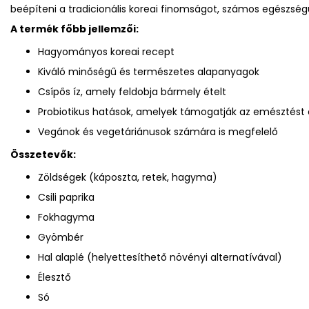
beépíteni a tradicionális koreai finomságot, számos egészség
A termék főbb jellemzői:
Hagyományos koreai recept
Kiváló minőségű és természetes alapanyagok
Csípős íz, amely feldobja bármely ételt
Probiotikus hatások, amelyek támogatják az emésztést
Vegánok és vegetáriánusok számára is megfelelő
Összetevők:
Zöldségek (káposzta, retek, hagyma)
Csili paprika
Fokhagyma
Gyömbér
Hal alaplé (helyettesíthető növényi alternatívával)
Élesztő
Só