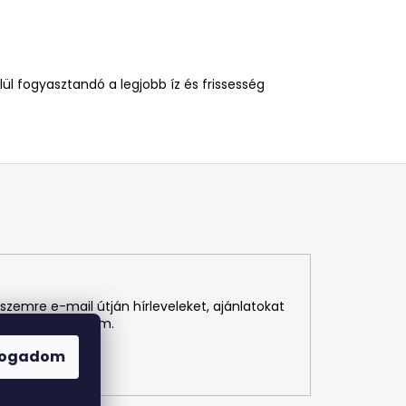
ül fogyasztandó a legjobb íz és frissesség
szemre e-mail útján hírleveleket, ajánlatokat
r visszavonhatom.
fogadom