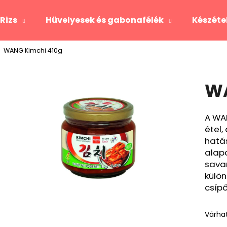
Rizs
Hüvelyesek és gabonafélék
Készéte
WANG Kimchi 410g
Mit keres?
WA
KERESÉS
A WA
étel,
hatás
alapa
savan
külön
csípő
Várhat