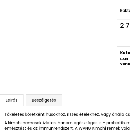
Rakt
2 7
Egys
Kate
EAN
vona
Leírás
Beszélgetés
Tökéletes köretként húsokhoz, rizses ételekhez, vagy önálló 
A kimchi nemcsak ízletes, hanem egészséges is – probiotiku
emésztést és az immunrendszert. A WANG Kimchi remek válas