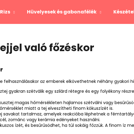
Rizs
Hüvelyesek és gabonafélék
Készéte
Mit keres?
ejjel való főzéskor
KERESÉS
r
 felhasználásakor az emberek elkövethetnek néhány gyakori hibá
tej gyakran szétválik egy szilárd rétegre és egy folyékony részr
kusztej magas hőmérsékleten hajlamos szétválni vagy besűrűsödni
mérséklet miatt a tej elveszítheti finom kókuszízét is.
j savakat tartalmaz, amelyek reakcióba léphetnek a fémtartályok
acél, zománc vagy kerámia edényeket használni.
ókuszos ízét, és besűrűsödhet, ha túl sokáig főzzük. A finom íz 