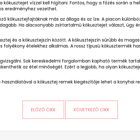
 kókusztejet vízzel kell hígítani. Fontos, hogy a főzés során a he
atos eredményhez vezethet.
böző kókusztejfajtáknak más az állaga és az íze. A piacon különbö
agabb. Ha alacsonyabb zsírtartalmú kókusztejet választ, úgy ére
usztej és a kókusztejszín között. A kókusztejszín sűrűbb és mag
s folyékony ételekhez alkalmas. A rossz típusú kókusztermék hasz
megvizsgálni. Sok kereskedelmi forgalomban kapható termék tart
kkenthetik az étel minőségét. Ezért a legjobb, ha olyan kókuszt
ő használatával a kókusztej remek kiegészítője lehet a konyhai r
ELŐZŐ CIKK
KÖVETKEZŐ CIKK