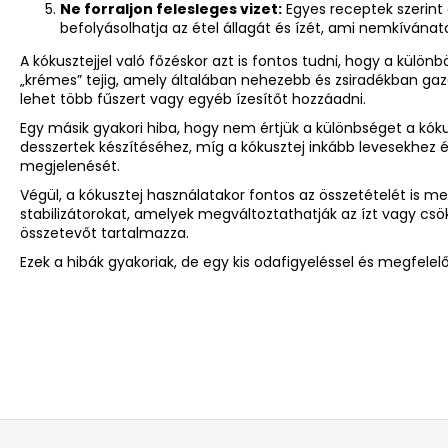
Ne forraljon felesleges vizet:
Egyes receptek szerint a
befolyásolhatja az étel állagát és ízét, ami nemkíván
A kókusztejjel való főzéskor azt is fontos tudni, hogy a külön
„krémes” tejig, amely általában nehezebb és zsiradékban gazd
lehet több fűszert vagy egyéb ízesítőt hozzáadni.
Egy másik gyakori hiba, hogy nem értjük a különbséget a kók
desszertek készítéséhez, míg a kókusztej inkább levesekhez é
megjelenését.
Végül, a kókusztej használatakor fontos az összetételét is 
stabilizátorokat, amelyek megváltoztathatják az ízt vagy csö
összetevőt tartalmazza.
Ezek a hibák gyakoriak, de egy kis odafigyeléssel és megfelel
L