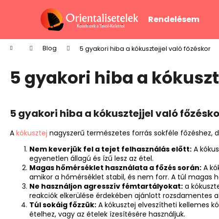
K
Ugrás
a
o
Rendelésem
fő
Vissza
Vissza
s
tartalomhoz
a boltba
a boltba
á
Kezdőlap
Blog
5 gyakori hiba a kókusztejjel való főzéskor
r
5 gyakori hiba a kókuszt
5 gyakori hiba a kókusztejjel való főzésko
A
kókusztej
nagyszerű természetes forrás sokféle főzéshez, de
Nem keverjük fel a tejet felhasználás előtt:
A kókusz
egyenetlen állagú és ízű lesz az étel.
Magas hőmérséklet használata a főzés során:
A kó
amikor a hőmérséklet stabil, és nem forr. A túl magas hő
Ne használjon agresszív fémtartályokat:
a kókuszte
reakciók elkerülése érdekében ajánlott rozsdamentes 
Túl sokáig főzzük:
A kókusztej elveszítheti kellemes k
ételhez, vagy az ételek ízesítésére használjuk.