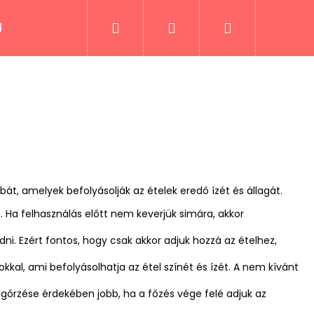
Keresés
Bejelentkezés
Kosár
lek
Fűszerek és receptek
Italok
Kiáru
t, amelyek befolyásolják az ételek eredő ízét és állagát.
e. Ha felhasználás előtt nem keverjük simára, akkor
. Ezért fontos, hogy csak akkor adjuk hozzá az ételhez,
kal, ami befolyásolhatja az étel színét és ízét. A nem kívánt
megőrzése érdekében jobb, ha a főzés vége felé adjuk az