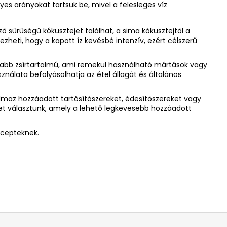
lyes arányokat tartsuk be, mivel a felesleges víz
ző sűrűségű kókusztejet találhat, a sima kókusztejtől a
zheti, hogy a kapott íz kevésbé intenzív, ezért célszerű
asabb zsírtartalmú, ami remekül használható mártások vagy
nálata befolyásolhatja az étel állagát és általános
almaz hozzáadott tartósítószereket, édesítőszereket vagy
ejet választunk, amely a lehető legkevesebb hozzáadott
ecepteknek.