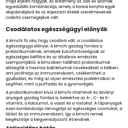
majd erjedni hagyják. Az eredmény az ízek és aromák
egyedülálló kombinációja, amely a koreai konyha egyik
alapdarabjává és az erjesztett ételek szerelmeseinek
csábító csemegéjévé vált.
Csodálatos egészségügyi előnyök
A kimchi fő oka, hogy csodává vált, a csodálatos
egészségügyi előnyei. A kimchi gazdag forrása a
probiotikumoknak, amelyek kulcsfontosságúak az
egészséges bélflóra és az általános emésztés
szempontjából. A kimcsiben található probiotikumok
elősegítik a hasznos baktériumok növekedését a bélben,
ami javíthatja az immunrendszert, csökkentheti a
gyulladást, és még az olyan emésztési problémákon is
segíthet, mint a puffadás és a gyomorégés.
A probiotikumokon kívül a kimchi vitaminok és ásványi
anyagok gazdag forrása is, beleértve az A-, C- és K-
vitamint, a kalciumot, a vasat és a rostokat. A tápanyagok
ezen kombinációja támogatja az egészséges csontokat, a
látást és az immunrendszert, így a kimchi remek
kiegészítője a kiegyensúlyozott étrendnek.
Antioxidáns hatás