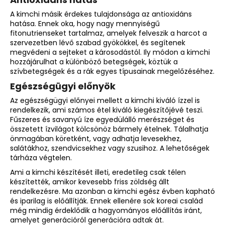
A kimchi másik érdekes tulajdonsága az antioxidáns
hatása. Ennek oka, hogy nagy mennyiségű
fitonutrienseket tartalmaz, amelyek felveszik a harcot a
szervezetben lévő szabad gyökökkel, és segítenek
megvédeni a sejteket a károsodástól. Ily módon a kimchi
hozzájárulhat a különböző betegségek, köztük a
szívbetegségek és a rák egyes típusainak megelőzéséhez.
Egészségügyi előnyök
Az egészségügyi előnyei mellett a kimchi kiváló ízzel is
rendelkezik, ami számos étel kiváló kiegészítőjévé teszi.
Fűszeres és savanyú íze egyedülálló merészséget és
összetett ízvilágot kölcsönöz bármely ételnek. Tálalhatja
önmagában köretként, vagy adhatja levesekhez,
salátákhoz, szendvicsekhez vagy szusihoz. A lehetőségek
tárháza végtelen.
Ami a kimchi készítését illeti, eredetileg csak télen
készítették, amikor kevesebb friss zöldség állt
rendelkezésre. Ma azonban a kimchi egész évben kapható
és iparilag is előállítják. Ennek ellenére sok koreai család
még mindig érdeklődik a hagyományos előállítás iránt,
amelyet generációról generációra adtak át.