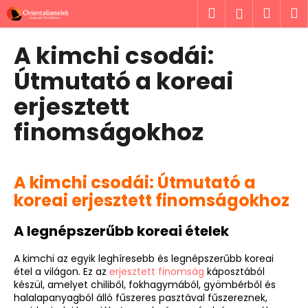
K
Ugrás
Keresés
Kosá
M
Bejelent
a
o
fő
Vissza
Vissza
s
tartalomhoz
A kimchi csodái:
á
M
Útmutató a koreai
r
i
erjesztett
t
finomságokhoz
k
e
r
e
A kimchi csodái: Útmutató a
s
koreai erjesztett finomságokhoz
?
A legnépszerűbb koreai ételek
A kimchi az egyik leghíresebb és legnépszerűbb koreai
étel a világon. Ez az
erjesztett finomság
káposztából
készül, amelyet chiliből, fokhagymából, gyömbérből és
KERESÉS
halalapanyagból álló fűszeres pasztával fűszereznek,