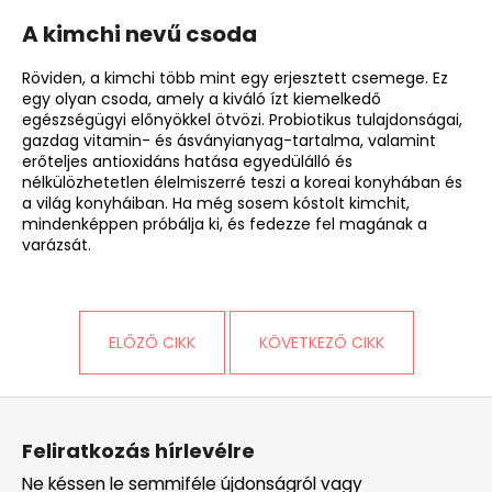
A kimchi nevű csoda
Röviden, a kimchi több mint egy erjesztett csemege. Ez
egy olyan csoda, amely a kiváló ízt kiemelkedő
egészségügyi előnyökkel ötvözi. Probiotikus tulajdonságai,
gazdag vitamin- és ásványianyag-tartalma, valamint
erőteljes antioxidáns hatása egyedülálló és
nélkülözhetetlen élelmiszerré teszi a koreai konyhában és
a világ konyháiban. Ha még sosem kóstolt kimchit,
mindenképpen próbálja ki, és fedezze fel magának a
varázsát.
ELŐZŐ CIKK
KÖVETKEZŐ CIKK
L
á
Feliratkozás hírlevélre
b
Ne késsen le semmiféle újdonságról vagy