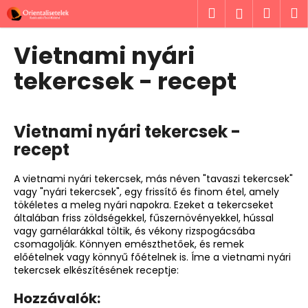
K
Ugrás
Keresés
Kosá
M
Bejelent
a
o
fő
Vissza
Vissza
s
tartalomhoz
Vietnami nyári
á
M
tekercsek - recept
r
i
t
k
Vietnami nyári tekercsek -
e
recept
r
e
A vietnami nyári tekercsek, más néven "tavaszi tekercsek"
vagy "nyári tekercsek", egy frissítő és finom étel, amely
s
tökéletes a meleg nyári napokra. Ezeket a tekercseket
?
általában friss zöldségekkel, fűszernövényekkel, hússal
vagy garnélarákkal töltik, és vékony rizspogácsába
csomagolják. Könnyen emészthetőek, és remek
előételnek vagy könnyű főételnek is. Íme a vietnami nyári
tekercsek elkészítésének receptje:
KERESÉS
Hozzávalók: