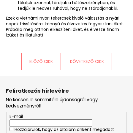
tálaljuk azonnal, tároljuk a hűtőszekrényben, és
fedjük le nedves ruhával, hogy ne száradjanak ki.
Ezek a vietnámi nyári tekercsek kiváló választás a nyári
napok frissítésére, könnyű és élvezetes fogyasztani őket.
Próbálja meg otthon elkészíteni őket, és élvezze finom
ízüket és illatukat!
ELŐZŐ CIKK
KÖVETKEZŐ CIKK
L
á
Feliratkozás hírlevélre
b
Ne késsen le semmiféle újdonságról vagy
l
kedvezményről!
é
E-mail
c
Hozzájárulok, hogy az általam önként megadott