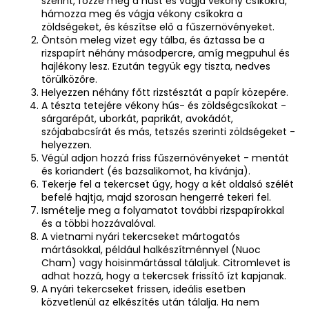
szerint, főzze meg a húst és vágja vékony csíkokra,
hámozza meg és vágja vékony csíkokra a
zöldségeket, és készítse elő a fűszernövényeket.
Öntsön meleg vizet egy tálba, és áztassa be a
rizspapírt néhány másodpercre, amíg megpuhul és
hajlékony lesz. Ezután tegyük egy tiszta, nedves
törülközőre.
Helyezzen néhány főtt rizstésztát a papír közepére.
A tészta tetejére vékony hús- és zöldségcsíkokat -
sárgarépát, uborkát, paprikát, avokádót,
szójababcsírát és más, tetszés szerinti zöldségeket -
helyezzen.
Végül adjon hozzá friss fűszernövényeket - mentát
és koriandert (és bazsalikomot, ha kívánja).
Tekerje fel a tekercset úgy, hogy a két oldalsó szélét
befelé hajtja, majd szorosan hengerré tekeri fel.
Ismételje meg a folyamatot további rizspapírokkal
és a többi hozzávalóval.
A vietnami nyári tekercseket mártogatós
mártásokkal, például halkészítménnyel (Nuoc
Cham) vagy hoisinmártással tálaljuk. Citromlevet is
adhat hozzá, hogy a tekercsek frissítő ízt kapjanak.
A nyári tekercseket frissen, ideális esetben
közvetlenül az elkészítés után tálalja. Ha nem