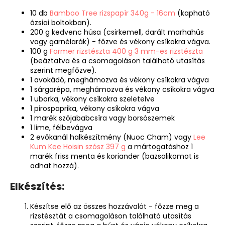
10 db
Bamboo Tree rizspapír 340g - 16cm
(kapható
ázsiai boltokban).
200 g kedvenc húsa (csirkemell, darált marhahús
vagy garnélarák) - főzve és vékony csíkokra vágva.
100 g
Farmer rizstészta 400 g 3 mm-es rizstészta
(beáztatva és a csomagoláson található utasítás
szerint megfőzve).
1 avokádó, meghámozva és vékony csíkokra vágva
1 sárgarépa, meghámozva és vékony csíkokra vágva
1 uborka, vékony csíkokra szeletelve
1 pirospaprika, vékony csíkokra vágva
1 marék szójababcsíra vagy borsószemek
1 lime, félbevágva
2 evőkanál halkészítmény (Nuoc Cham) vagy
Lee
Kum Kee Hoisin szósz 397 g
a mártogatáshoz 1
marék friss menta és koriander (bazsalikomot is
adhat hozzá).
Elkészítés:
Készítse elő az összes hozzávalót - főzze meg a
rizstésztát a csomagoláson található utasítás