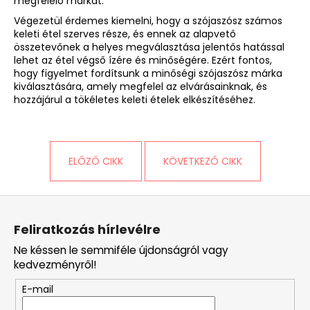
megfelelő márkát.
Végezetül érdemes kiemelni, hogy a szójaszósz számos
keleti étel szerves része, és ennek az alapvető
összetevőnek a helyes megválasztása jelentős hatással
lehet az étel végső ízére és minőségére. Ezért fontos,
hogy figyelmet fordítsunk a minőségi szójaszósz márka
kiválasztására, amely megfelel az elvárásainknak, és
hozzájárul a tökéletes keleti ételek elkészítéséhez.
ELŐZŐ CIKK
KÖVETKEZŐ CIKK
L
á
Feliratkozás hírlevélre
b
Ne késsen le semmiféle újdonságról vagy
l
kedvezményről!
é
E-mail
c