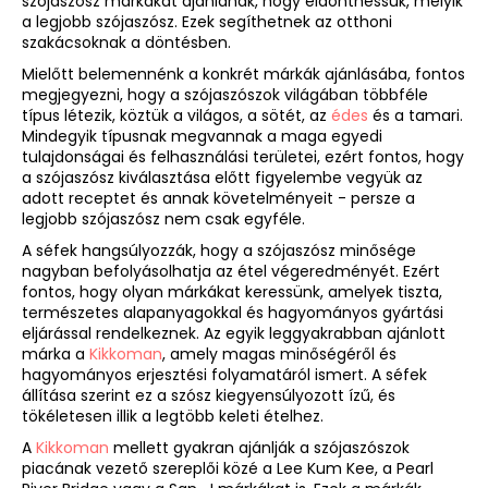
szójaszósz márkákat ajánlanak, hogy eldönthessük, melyik
a legjobb szójaszósz. Ezek segíthetnek az otthoni
szakácsoknak a döntésben.
Mielőtt belemennénk a konkrét márkák ajánlásába, fontos
megjegyezni, hogy a szójaszószok világában többféle
típus létezik, köztük a világos, a sötét, az
édes
és a tamari.
Mindegyik típusnak megvannak a maga egyedi
tulajdonságai és felhasználási területei, ezért fontos, hogy
a szójaszósz kiválasztása előtt figyelembe vegyük az
adott receptet és annak követelményeit - persze a
legjobb szójaszósz nem csak egyféle.
A séfek hangsúlyozzák, hogy a szójaszósz minősége
nagyban befolyásolhatja az étel végeredményét. Ezért
fontos, hogy olyan márkákat keressünk, amelyek tiszta,
természetes alapanyagokkal és hagyományos gyártási
eljárással rendelkeznek. Az egyik leggyakrabban ajánlott
márka a
Kikkoman
, amely magas minőségéről és
hagyományos erjesztési folyamatáról ismert. A séfek
állítása szerint ez a szósz kiegyensúlyozott ízű, és
tökéletesen illik a legtöbb keleti ételhez.
A
Kikkoman
mellett gyakran ajánlják a szójaszószok
piacának vezető szereplői közé a Lee Kum Kee, a Pearl