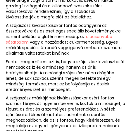
River Bridge vagy a San-J márkákat is. Ezek a márkák
gazdag ízvilággal és a különböző szószok széles
választékával rendelkeznek, így a szakácsok
kiválaszthatják a megfelelőt az ételeikhez.
A szójaszósz kiválasztásakor fontos odafigyelni az
összetevőkre és az esetleges speciális követelményekre
is, mint például a gluténmentesség, az
alacsonyabb
sótartalom
vagy a hozzáadott cukormentesség. Egyes
márkák speciális étrendű vagy igényű emberek számára
alkalmas változatokat kínálnak.
Fontos megemlíteni azt is, hogy a szójaszósz kiválasztását
nemcsak az íz és a minőség, hanem az ár is
befolyásolhatja. A minőségi szójaszósz néha drágább
lehet, de sok szakács szerint megéri befektetni egy
minőségi termékbe, mert ez befolyásolja az ételek
eredményes ízét és minőségét.
A szójaszósz márkájának kiválasztásakor ezért fontos
számos tényezőt figyelembe venni, köztük a minőséget, a
típust, az árat és a személyes preferenciákat. A séfek
ajánlásai értékes útmutatást adhatnak a döntés
meghozatalában, de az is fontos, hogy kísérletezzen, és
megtalálja az egyedi igényeinek és ízléspreferenciáinak