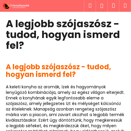
K
Ugrás
Keresés
Kosá
M
Bejelent
a
o
fő
Vissza
Vissza
s
tartalomhoz
A legjobb szójaszósz -
á
M
tudod, hogyan ismerd
r
i
fel?
t
k
e
A legjobb szójaszósz - tudod,
r
hogyan ismerd fel?
e
s
A keleti konyha az aromák, ízek és hagyományok
?
lenyűgöző kombinációja, amely az egész világon elterjedt.
Ennek a konyhának egyik legfontosabb eleme a
szójaszósz, amely jellegzetes ízt és mélységet kölcsönöz
az ételeknek. Manapság azonban rengeteg szójaszósz
márka van a piacon, ami zavart okozhat a legjobb termék
kiválasztásakor. Ezért úgy döntöttünk, hogy megkeressük
KERESÉS
a legjobb séfeket, és megkérdezzük őket, hogy milyen