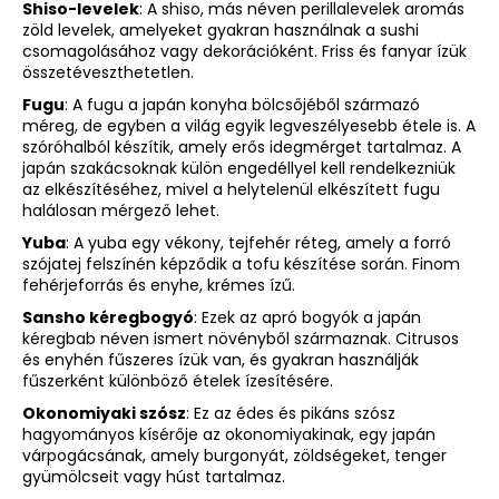
Shiso-levelek
: A shiso, más néven perillalevelek aromás
zöld levelek, amelyeket gyakran használnak a sushi
csomagolásához vagy dekorációként. Friss és fanyar ízük
összetéveszthetetlen.
Fugu
: A fugu a japán konyha bölcsőjéből származó
méreg, de egyben a világ egyik legveszélyesebb étele is. A
szóróhalból készítik, amely erős idegmérget tartalmaz. A
japán szakácsoknak külön engedéllyel kell rendelkezniük
az elkészítéséhez, mivel a helytelenül elkészített fugu
halálosan mérgező lehet.
Yuba
: A yuba egy vékony, tejfehér réteg, amely a forró
szójatej felszínén képződik a tofu készítése során. Finom
fehérjeforrás és enyhe, krémes ízű.
Sansho kéregbogyó
: Ezek az apró bogyók a japán
kéregbab néven ismert növényből származnak. Citrusos
és enyhén fűszeres ízük van, és gyakran használják
fűszerként különböző ételek ízesítésére.
Okonomiyaki szósz
: Ez az édes és pikáns szósz
hagyományos kísérője az okonomiyakinak, egy japán
várpogácsának, amely burgonyát, zöldségeket, tenger
gyümölcseit vagy húst tartalmaz.