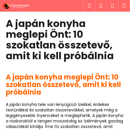
K
Ugrás
Keresés
Kosá
M
Bejelent
a
o
fő
Vissza
Vissza
s
tartalomhoz
A japán konyha
á
M
meglepi Önt: 10
r
i
szokatlan összetevő,
t
amit ki kell próbálnia
k
e
r
e
A japán konyha meglepi Önt: 10
s
szokatlan összetevő, amit ki kell
?
próbálnia
A japán konyha tele van lenyűgöző ízekkel, érdekes
textúrákkal és szokatlan összetevőkkel, amelyek még a
legigényesebb ínyenceket is meglephetik. A japán konyha
a rizsboroktól a tengeri moszatokig az ízélmények gazdag
KERESÉS
választékát kínálja. Íme tíz szokatlan összetevő, amit