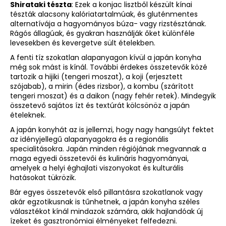
Shirataki tészta
: Ezek a konjac lisztből készült kínai
tészták alacsony kalóriatartalmúak, és gluténmentes
alternatívája a hagyományos búza- vagy rizstésztának.
Rágós állagúak, és gyakran használják őket különféle
levesekben és kevergetve sült ételekben.
A fenti tíz szokatlan alapanyagon kívül a japán konyha
még sok mást is kínál. További érdekes összetevők közé
tartozik a hijiki (tengeri moszat), a koji (erjesztett
szójabab), a mirin (édes rizsbor), a kombu (szárított
tengeri moszat) és a daikon (nagy fehér retek). Mindegyik
összetevő sajátos ízt és textúrát kölcsönöz a japán
ételeknek.
A japán konyhát az is jellemzi, hogy nagy hangsúlyt fektet
az idényjellegű alapanyagokra és a regionális
specialitásokra. Japán minden régiójának megvannak a
maga egyedi összetevői és kulináris hagyományai,
amelyek a helyi éghajlati viszonyokat és kulturális
hatásokat tükrözik.
Bár egyes összetevők első pillantásra szokatlanok vagy
akár egzotikusnak is tűnhetnek, a japán konyha széles
választékot kínál mindazok számára, akik hajlandóak új
ízeket és gasztronómiai élményeket felfedezni.