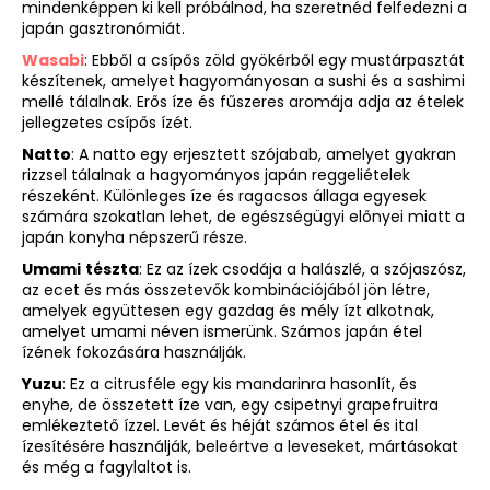
mindenképpen ki kell próbálnod, ha szeretnéd felfedezni a
japán gasztronómiát.
Wasabi
: Ebből a csípős zöld gyökérből egy mustárpasztát
készítenek, amelyet hagyományosan a sushi és a sashimi
mellé tálalnak. Erős íze és fűszeres aromája adja az ételek
jellegzetes csípős ízét.
Natto
: A natto egy erjesztett szójabab, amelyet gyakran
rizzsel tálalnak a hagyományos japán reggeliételek
részeként. Különleges íze és ragacsos állaga egyesek
számára szokatlan lehet, de egészségügyi előnyei miatt a
japán konyha népszerű része.
Umami
tészta
: Ez az ízek csodája a halászlé, a szójaszósz,
az ecet és más összetevők kombinációjából jön létre,
amelyek együttesen egy gazdag és mély ízt alkotnak,
amelyet umami néven ismerünk. Számos japán étel
ízének fokozására használják.
Yuzu
: Ez a citrusféle egy kis mandarinra hasonlít, és
enyhe, de összetett íze van, egy csipetnyi grapefruitra
emlékeztető ízzel. Levét és héját számos étel és ital
ízesítésére használják, beleértve a leveseket, mártásokat
és még a fagylaltot is.