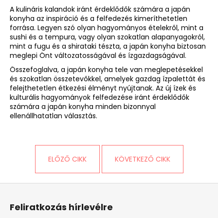
A kulináris kalandok iránt érdeklődők számára a japán
konyha az inspiráció és a felfedezés kimeríthetetlen
forrása. Legyen szó olyan hagyományos ételekről, mint a
sushi és a tempura, vagy olyan szokatlan alapanyagokról,
mint a fugu és a shirataki tészta, a japán konyha biztosan
meglepi Önt változatosságával és ízgazdagságával.
Összefoglalva, a japán konyha tele van meglepetésekkel
és szokatlan összetevőkkel, amelyek gazdag ízpalettát és
felejthetetlen étkezési élményt nyújtanak. Az új ízek és
kulturális hagyományok felfedezése iránt érdeklődők
számára a japán konyha minden bizonnyal
ellenállhatatlan választás.
ELŐZŐ CIKK
KÖVETKEZŐ CIKK
L
á
Feliratkozás hírlevélre
b