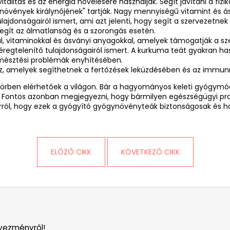
alitás és az energia növelésére használják. Segít javítani a fizik
vények királynőjének" tartják. Nagy mennyiségű vitamint és ás
ajdonságairól ismert, ami azt jelenti, hogy segít a szervezetnek 
segít az álmatlanság és a szorongás esetén.
kal, vitaminokkal és ásványi anyagokkal, amelyek támogatják a 
regtelenítő tulajdonságairól ismert. A kurkuma teát gyakran ha
 emésztési problémák enyhítésében.
maz, amelyek segíthetnek a fertőzések leküzdésében és az immun
körben elérhetőek a világon. Bár a hagyományos keleti gyógymódo
tős. Fontos azonban megjegyezni, hogy bármilyen egészségügyi 
rról, hogy ezek a gyógyító gyógynövényteák biztonságosak és ha
ELŐZŐ CIKK
KÖVETKEZŐ CIKK
vezményről!