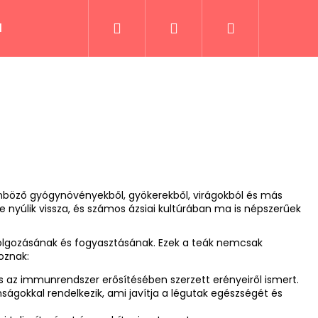
Keresés
Bejelentkezés
Kosár
lek
Fűszerek és receptek
Italok
Kiáru
önböző gyógynövényekből, gyökerekből, virágokból és más
nyúlik vissza, és számos ázsiai kultúrában ma is népszerűek
dolgozásának és fogyasztásának. Ezek a teák nemcsak
oznak:
s az immunrendszer erősítésében szerzett erényeiről ismert.
ságokkal rendelkezik, ami javítja a légutak egészségét és