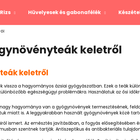
Rizs
Hüvelyesek és gabonafélék
Készéte
ől
Mit keres?
gynövényteák keletről
KERESÉS
eák keletről
k vissza a hagyományos ázsiai gyógyászatban. Ezek a teák kül
lönbözőbb egészségügyi problémákra. Használatuk az ősi időkre 
dia, nagy hagyománya van a gyógynövények termesztésének, fel
tuk miatt is. A leggyakrabban használt gyógynövények közé tart
iról ismert. Az emésztés javításában, a fogyás elősegítésében é
sban szentnek tartják. Antiszeptikus és antibakteriális tulajdon