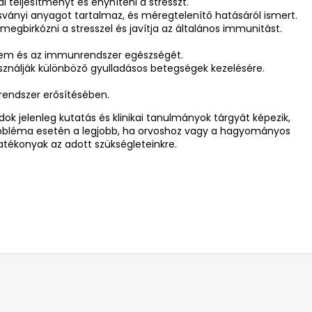
ai teljesítményt és enyhíteni a stresszt.
ványi anyagot tartalmaz, és méregtelenítő hatásáról ismert.
megbirkózni a stresszel és javítja az általános immunitást.
szem és az immunrendszer egészségét.
sználják különböző gyulladásos betegségek kezelésére.
rendszer erősítésében.
k jelenleg kutatás és klinikai tanulmányok tárgyát képezik,
probléma esetén a legjobb, ha orvoshoz vagy a hagyományos
tékonyak az adott szükségleteinkre.