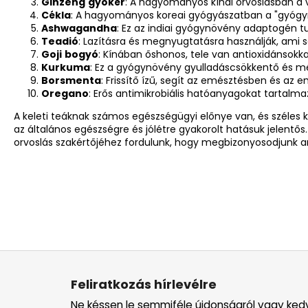
Ginzeng
gyökér
: A hagyományos kínai orvoslásban a vit
Cékla
: A hagyományos koreai gyógyászatban a "gyógynö
Ashwagandha
: Ez az indiai gyógynövény adaptogén tul
Teadió
: Lazításra és megnyugtatásra használják, ami 
Goji
bogyó
: Kínában őshonos, tele van antioxidánsok
Kurkuma
: Ez a gyógynövény gyulladáscsökkentő és mé
Borsmenta
: Frissítő ízű, segít az emésztésben és az
Oregano
: Erős antimikrobiális hatóanyagokat tartal
A keleti teáknak számos egészségügyi előnye van, és széles 
az általános egészségre és jólétre gyakorolt hatásuk jelen
orvoslás szakértőjéhez fordulunk, hogy megbizonyosodjunk a
L
á
Feliratkozás hírlevélre
b
Ne késsen le semmiféle újdonságról vagy ked