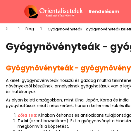
K
Ugrás
a
o
Rendelésem
fő
Vissza
Vissza
s
tartalomhoz
a boltba
a boltba
á
Kezdőlap
Blog
Gyógynövényteák - gyógynövényteák keletr
r
Gyógynövényteák - gyó
Gyógynövényteák - gyógynövényt
A keleti gyógynövényteák hosszú és gazdag múltra tekintene
növényekből készülnek, amelyeknek gyógyhatásuk van a legkü
és hatékonyak.
Az olyan keleti országokban, mint Kína, Japán, Korea és In
gyógyhatásaik miatt népszerűek, hanem kellemes ízük és illa
Zöld
tea
: Kínában őshonos és antioxidáns tulajdonsága
Tulsi
(szent bazsalikom): Ezt a gyógynövényt a hinduizmu
megkönnyíti a köptetést.