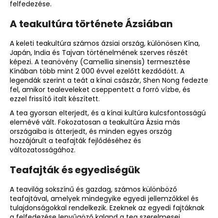
felfedezése.
A teakultúra története Ázsiában
A keleti teakultúra számos ázsiai ország, különösen Kína,
Japán, India és Tajvan történelmének szerves részét
képezi. A teanövény (Camellia sinensis) termesztése
Kínában több mint 2 000 évvel ezelőtt kezdődött. A
legendák szerint a teát a kínai császár, Shen Nong fedezte
fel, amikor tealeveleket cseppentett a forró vízbe, és
ezzel frissítő italt készített.
A tea gyorsan elterjedt, és a kínai kultúra kulcsfontosságú
elemévé vált. Fokozatosan a teakultúra Ázsia más
országaiba is átterjedt, és minden egyes ország
hozzájárult a teafajták fejlődéséhez és
változatosságához.
Teafajták és egyediségük
A teavilág sokszínű és gazdag, számos különböző
teafajtával, amelyek mindegyike egyedi jellemzőkkel és
tulajdonságokkal rendelkezik. Ezeknek az egyedi fajtáknak
a felfedezése lenyűgöző kaland a tea szerelmesei