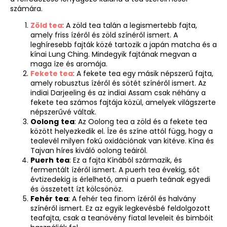
számára.
Zöld tea
: A zöld tea talán a legismertebb fajta,
amely friss ízéről és zöld színéről ismert. A
leghíresebb fajták közé tartozik a japán matcha és a
kínai Lung Ching. Mindegyik fajtának megvan a
maga íze és aromája.
Fekete tea
: A fekete tea egy másik népszerű fajta,
amely robusztus ízéről és sötét színéről ismert. Az
indiai Darjeeling és az indiai Assam csak néhány a
fekete tea számos fajtája közül, amelyek világszerte
népszerűvé váltak.
Oolong
tea
: Az Oolong tea a zöld és a fekete tea
között helyezkedik el. Íze és színe attól függ, hogy a
tealevél milyen fokú oxidációnak van kitéve. Kína és
Tajvan híres kiváló oolong teáiról.
Puerh
tea
: Ez a fajta Kínából származik, és
fermentált ízéről ismert. A puerh tea évekig, sőt
évtizedekig is érlelhető, ami a puerh teának egyedi
és összetett ízt kölcsönöz.
Fehér
tea
: A fehér tea finom ízéről és halvány
színéről ismert. Ez az egyik legkevésbé feldolgozott
teafajta, csak a teanövény fiatal leveleit és bimbóit