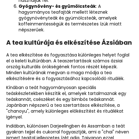
használják fel.
Gyógynövény- és gyümölcsteák
: A
hagyományos teafajták mellett léteznek
gyógynövényteák és gyümölcsteák, amelyek
koffeinmentességük és természetes ízük miatt
népszerűek.
A tea kultúrája és elkészítése Ázsiában
A tea elkészítése és fogyasztása különleges helyet foglal
el a keleti kultúrában. A teaszertartások számos ázsiai
ország kulturális örökségének fontos részét képezik.
Minden kultúrának megvan a maga módja a tea
elkészítésére és a fogyasztásához kapcsolódó rituálék.
Kínában a teát hagyományosan speciális
teáskészletekben készítik el, amelyek tartalmaznak egy
teáskannát, csészéket és egy bimbós teáskannát.
Japánban népszerű a tea szertartásos elkészítése, a
"chanoyu", amely különleges előkészítést és rituálékat
igényel.
Indiában, különösen Darjeelingben és Assamban a teát
gyakran tejjel és cukorral fogyasztják, ami a "chai" néven
ismert teaital jellegzetes ízét adja. Tajvanon ezzel