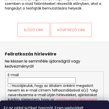
szemben a rövid felöntéseket részesítik előnyben, ahol a
hangsúlyt a teafajták bemutatására helyezik.
ELŐZŐ CIKK
KÖVETKEZŐ CIKK
L
á
Feliratkozás hírlevélre
b
Ne késsen le semmiféle újdonságról vagy
l
kedvezményről!
é
E-mail
c
Hozzájárulok, hogy az általam önként megadott
nevem és e-mail címem felhasználásával a(z)
*cég
neve
részemre e-mail útján hírleveleket, ajánlatokat
küldjön. Kijelentem, hogy az
adatkezelési tájékoztatót
elolvastam. Megértettem, hogy a hozzájárulásom
Ez az oldal sütiket használ. Ezen weboldalt
bármikor visszavonhatom.