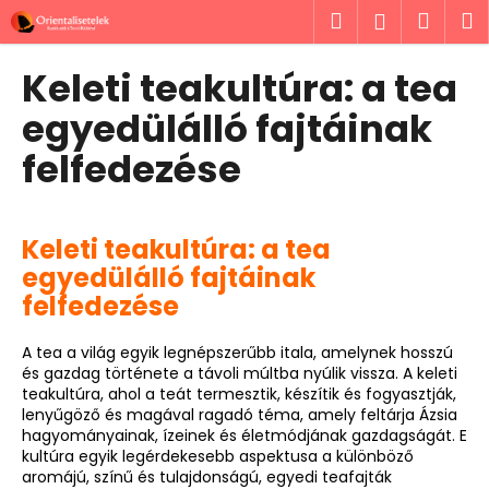
K
Ugrás
Keresés
Kosá
M
Bejelent
a
o
fő
Vissza
Vissza
s
tartalomhoz
Keleti teakultúra: a tea
á
M
egyedülálló fajtáinak
r
i
felfedezése
t
k
e
Keleti teakultúra: a tea
r
egyedülálló fajtáinak
e
felfedezése
s
?
A tea a világ egyik legnépszerűbb itala, amelynek hosszú
és gazdag története a távoli múltba nyúlik vissza. A keleti
teakultúra, ahol a teát termesztik, készítik és fogyasztják,
lenyűgöző és magával ragadó téma, amely feltárja Ázsia
hagyományainak, ízeinek és életmódjának gazdagságát. E
kultúra egyik legérdekesebb aspektusa a különböző
KERESÉS
aromájú, színű és tulajdonságú, egyedi teafajták