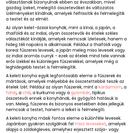
választásnak bizonyulnak ebben az évszakban, mivel
gazdag ízeket, melegítő összetevőket és változatos
ízélményeket kínálnak, amelyek felfrissítik és felmelegítik
a testet és az elmét.
Az olyan kelet-ázsiai konyhák, mint a kínai, a japán, a
thaiföldi és az indiai, olyan összetevők és ételek széles
választékát kínálják, amelyek nemcsak ízletesek, hanem a
hideg téli napokra is alkalmasak. Például a thaiföldi vagy
koreai fűszeres levesek, a japán meleg miso levesek vagy
az indiai aromás curryk - ezek az ételek mind tele vannak
erős ízekkel és különleges fűszerekkel, amelyek még a
leghidegebb testet is felmelegítik.
A keleti konyha egyik legfontosabb eleme a fűszerek és
mártások, amelyek mélyebbé és összetettebbé teszik az
ételek ízét. Például az olyan fűszerek, mint a
kardamom
, a
fahéj
, a
chili
, a kurkuma vagy a
gyömbér
, tipikus
összetevői ennek a konyhának, és gyógyító hatásuk is
van. Meleg, fűszeres és bizonyos esetekben édes jellegük
nemcsak a testet, hanem a lelket is felmelegíti.
A keleti konyha másik fontos eleme a különféle levesek.
Japánban gyakran szolgálnak fel
miso leveseket
, amelyek
alapja a zöldségleves, amelyhez erjesztett szója- vagy