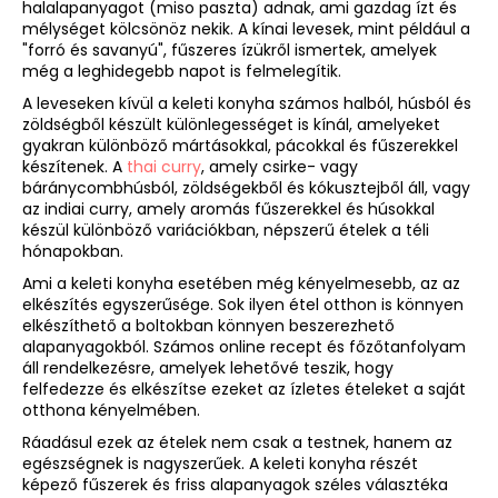
halalapanyagot (miso paszta) adnak, ami gazdag ízt és
mélységet kölcsönöz nekik. A kínai levesek, mint például a
"forró és savanyú", fűszeres ízükről ismertek, amelyek
még a leghidegebb napot is felmelegítik.
A leveseken kívül a keleti konyha számos halból, húsból és
zöldségből készült különlegességet is kínál, amelyeket
gyakran különböző mártásokkal, pácokkal és fűszerekkel
készítenek. A
thai curry
, amely csirke- vagy
báránycombhúsból, zöldségekből és kókusztejből áll, vagy
az indiai curry, amely aromás fűszerekkel és húsokkal
készül különböző variációkban, népszerű ételek a téli
hónapokban.
Ami a keleti konyha esetében még kényelmesebb, az az
elkészítés egyszerűsége. Sok ilyen étel otthon is könnyen
elkészíthető a boltokban könnyen beszerezhető
alapanyagokból. Számos online recept és főzőtanfolyam
áll rendelkezésre, amelyek lehetővé teszik, hogy
felfedezze és elkészítse ezeket az ízletes ételeket a saját
otthona kényelmében.
Ráadásul ezek az ételek nem csak a testnek, hanem az
egészségnek is nagyszerűek. A keleti konyha részét
képező fűszerek és friss alapanyagok széles választéka