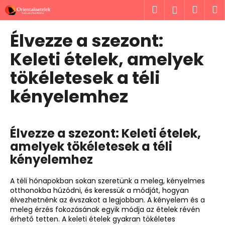
K
Ugrás
Keresés
Kosá
M
Bejelent
a
o
fő
Vissza
Vissza
s
tartalomhoz
Élvezze a szezont:
á
M
Keleti ételek, amelyek
r
i
tökéletesek a téli
t
kényelemhez
k
e
r
e
Élvezze a szezont: Keleti ételek,
s
amelyek tökéletesek a téli
?
kényelemhez
A téli hónapokban sokan szeretünk a meleg, kényelmes
otthonokba húzódni, és keressük a módját, hogyan
élvezhetnénk az évszakot a legjobban. A kényelem és a
meleg érzés fokozásának egyik módja az ételek révén
KERESÉS
érhető tetten. A keleti ételek gyakran tökéletes