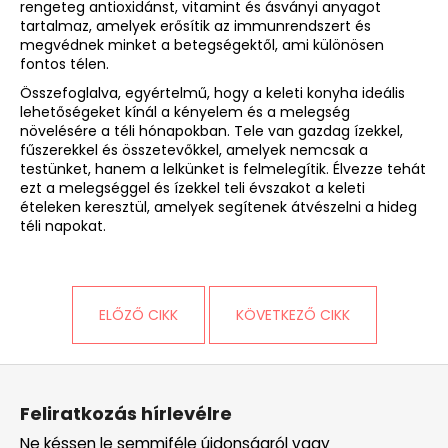
rengeteg antioxidánst, vitamint és ásványi anyagot
tartalmaz, amelyek erősítik az immunrendszert és
megvédnek minket a betegségektől, ami különösen
fontos télen.
Összefoglalva, egyértelmű, hogy a keleti konyha ideális
lehetőségeket kínál a kényelem és a melegség
növelésére a téli hónapokban. Tele van gazdag ízekkel,
fűszerekkel és összetevőkkel, amelyek nemcsak a
testünket, hanem a lelkünket is felmelegítik. Élvezze tehát
ezt a melegséggel és ízekkel teli évszakot a keleti
ételeken keresztül, amelyek segítenek átvészelni a hideg
téli napokat.
ELŐZŐ CIKK
KÖVETKEZŐ CIKK
L
á
Feliratkozás hírlevélre
b
Ne késsen le semmiféle újdonságról vagy